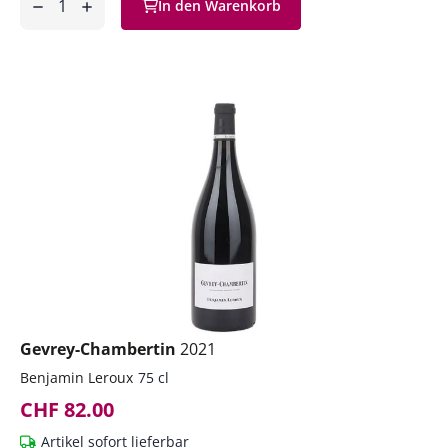
In den Warenkorb
ntfernen
hinzufügen
Gevrey-Chambertin
2021
Benjamin Leroux
75 cl
CHF 82.00
Artikel sofort lieferbar