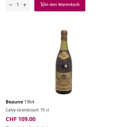
Anzahl
In den Warenkorb
ntfernen
hinzufügen
Beaune
1964
Calvy-Grandcourt
75 cl
CHF 109.00