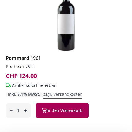
Pommard
1961
Protheau
75 cl
CHF 124.00
Artikel sofort lieferbar
inkl. 8.1% MwSt.
zzgl. Versandkosten
Anzahl
In den Warenkorb
ntfernen
hinzufügen