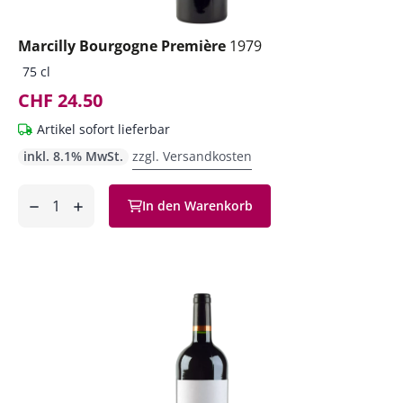
Marcilly Bourgogne Première
1979
75 cl
CHF 24.50
Artikel sofort lieferbar
inkl. 8.1% MwSt.
zzgl. Versandkosten
Anzahl
In den Warenkorb
ntfernen
hinzufügen