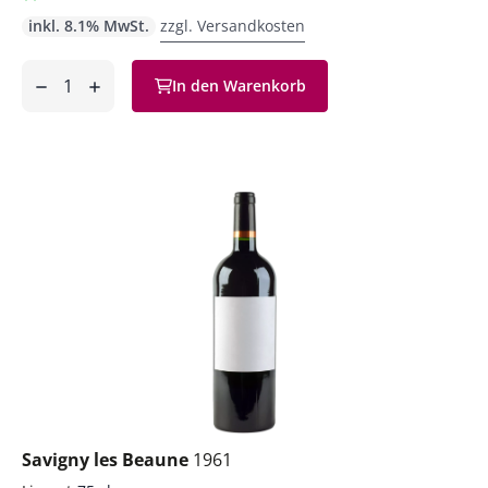
inkl. 8.1% MwSt.
zzgl. Versandkosten
Anzahl
In den Warenkorb
ntfernen
hinzufügen
Savigny les Beaune
1961