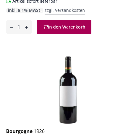
Artikel sofort lieferbar
inkl. 8.1% MwSt.
zzgl. Versandkosten
Anzahl
In den Warenkorb
ntfernen
hinzufügen
Bourgogne
1926