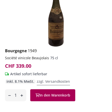
Bourgogne
1949
Société vinicole Beaujolais
75 cl
CHF 339.00
Artikel sofort lieferbar
inkl. 8.1% MwSt.
zzgl. Versandkosten
Anzahl
In den Warenkorb
ntfernen
hinzufügen