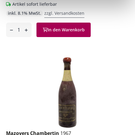
Artikel sofort lieferbar
inkl. 8.1% MwSt.
zzgl. Versandkosten
Anzahl
In den Warenkorb
ntfernen
hinzufügen
Mazoyers Chambertin
1967