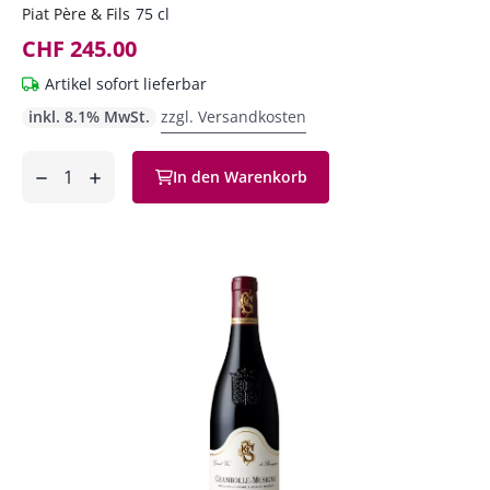
Piat Père & Fils
75 cl
CHF 245.00
Artikel sofort lieferbar
inkl. 8.1% MwSt.
zzgl. Versandkosten
Anzahl
In den Warenkorb
ntfernen
hinzufügen