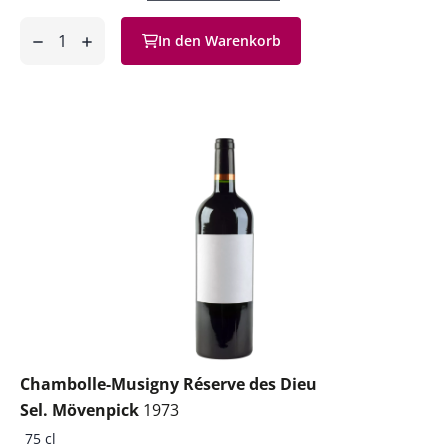
Anzahl
In den Warenkorb
ntfernen
hinzufügen
Chambolle-Musigny Réserve des Dieu
Sel. Mövenpick
1973
75 cl