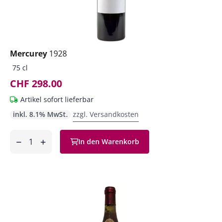
Mercurey
1928
75 cl
CHF 298.00
Artikel sofort lieferbar
inkl. 8.1% MwSt.
zzgl. Versandkosten
Anzahl
In den Warenkorb
ntfernen
hinzufügen