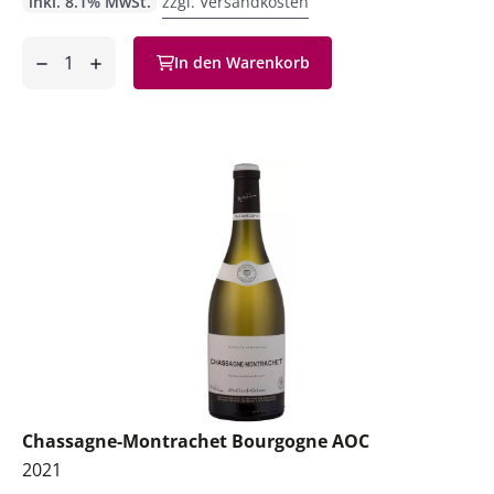
inkl. 8.1% MwSt.
zzgl. Versandkosten
Anzahl
In den Warenkorb
ntfernen
hinzufügen
Chassagne-Montrachet Bourgogne AOC
2021