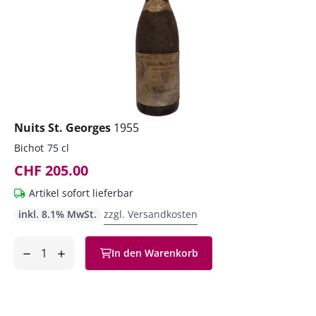
Nuits St. Georges
1955
Bichot
75 cl
CHF 205.00
Artikel sofort lieferbar
inkl. 8.1% MwSt.
zzgl. Versandkosten
Anzahl
In den Warenkorb
ntfernen
hinzufügen