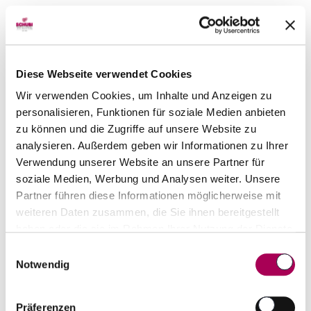
Diese Webseite verwendet Cookies
Wir verwenden Cookies, um Inhalte und Anzeigen zu
personalisieren, Funktionen für soziale Medien anbieten
zu können und die Zugriffe auf unsere Website zu
analysieren. Außerdem geben wir Informationen zu Ihrer
Verwendung unserer Website an unsere Partner für
soziale Medien, Werbung und Analysen weiter. Unsere
Santenay AOP Vielles Vignes, Domaine Jeannot
Partner führen diese Informationen möglicherweise mit
2021
weiteren Daten zusammen, die Sie ihnen bereitgestellt
Domaine Jeannot
75 cl
haben oder die sie im Rahmen Ihrer Nutzung der Dienste
CHF 45.00
gesammelt haben.
Einwilligungsauswahl
Notwendig
Artikel sofort lieferbar
inkl. 8.1% MwSt.
zzgl. Versandkosten
Präferenzen