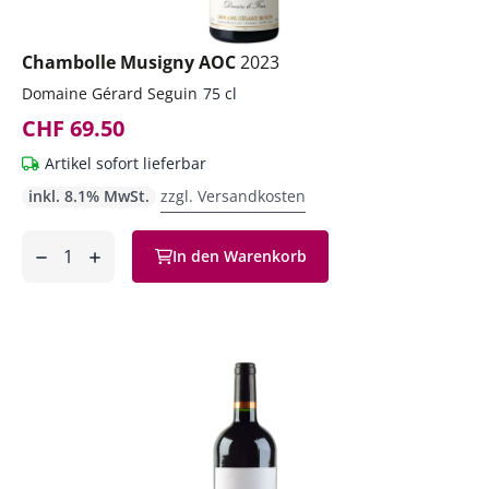
Chambolle Musigny AOC
2023
Domaine Gérard Seguin
75 cl
CHF 69.50
Artikel sofort lieferbar
inkl. 8.1% MwSt.
zzgl. Versandkosten
Anzahl
In den Warenkorb
ntfernen
hinzufügen