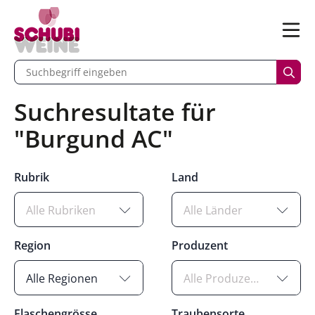
n
Menü
begriff eingeben
Such
Suchresultate für
"Burgund AC"
Rubrik
Land
Alle Rubriken
Alle Länder
Region
Produzent
Alle Regionen
Alle Produzenten
Flaschengrösse
Traubensorte