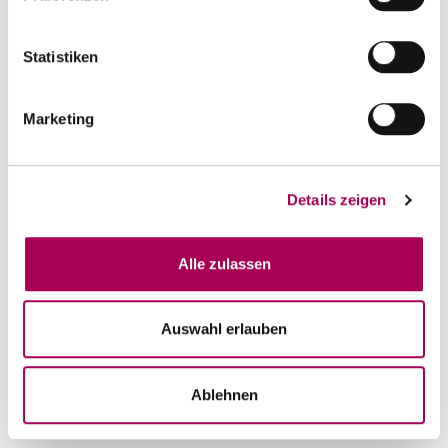
Anzahl
In den Warenkorb
ntfernen
hinzufügen
Statistiken
Marketing
Details zeigen
Alle zulassen
Auswahl erlauben
Clos Lacombe
1955
Ablehnen
75 cl
CHF 264.00