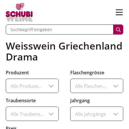
n
Menü
begriff eingeben
Such
Weisswein Griechenland
Drama
Produzent
Flaschengrösse
Alle Produzenten
Alle Flaschengrössen
Traubensorte
Jahrgang
Alle Traubensorten
Alle Jahrgänge
Preis