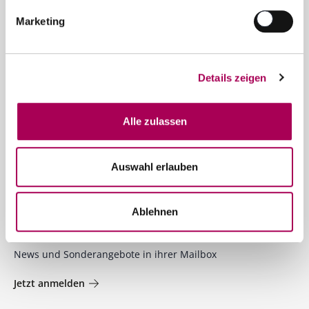
Marketing
Kontakt
SCHUBI Weine
Details zeigen
Bernstrasse 110
6003 Luzern
Alle zulassen
Telefon 041 250 30 30
info@schubiweine.ch
Auswahl erlauben
Kontaktformular
Ablehnen
Newsletter
News und Sonderangebote in ihrer Mailbox
Jetzt anmelden