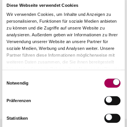
Diese Webseite verwendet Cookies
Wir verwenden Cookies, um Inhalte und Anzeigen zu
Amethystos Blanc
2024
personalisieren, Funktionen für soziale Medien anbieten
Domaine Costa Lazaridi
75 cl
zu können und die Zugriffe auf unsere Website zu
CHF 19.90
statt
CHF 22.00
analysieren. Außerdem geben wir Informationen zu Ihrer
Verwendung unserer Website an unsere Partner für
Artikel sofort lieferbar
soziale Medien, Werbung und Analysen weiter. Unsere
inkl. 8.1% MwSt.
zzgl. Versandkosten
Partner führen diese Informationen möglicherweise mit
weiteren Daten zusammen, die Sie ihnen bereitgestellt
Anzahl
In den Warenkorb
haben oder die sie im Rahmen Ihrer Nutzung der Dienste
ntfernen
hinzufügen
gesammelt haben.
Einwilligungsauswahl
Notwendig
Präferenzen
Statistiken