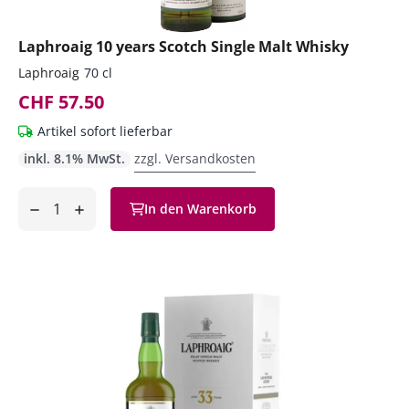
Laphroaig 10 years Scotch Single Malt Whisky
Laphroaig
70 cl
CHF 57.50
Artikel sofort lieferbar
inkl. 8.1% MwSt.
zzgl. Versandkosten
Anzahl
In den Warenkorb
ntfernen
hinzufügen