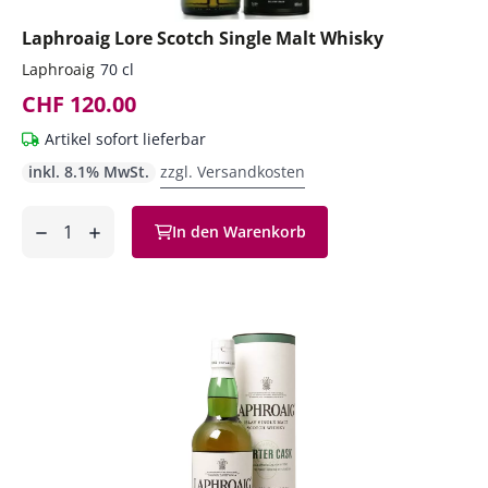
Laphroaig Lore Scotch Single Malt Whisky
Laphroaig
70 cl
CHF 120.00
Artikel sofort lieferbar
inkl. 8.1% MwSt.
zzgl. Versandkosten
Anzahl
In den Warenkorb
ntfernen
hinzufügen