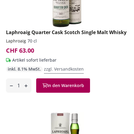
Laphroaig Quarter Cask Scotch Single Malt Whisky
Laphroaig
70 cl
CHF 63.00
Artikel sofort lieferbar
inkl. 8.1% MwSt.
zzgl. Versandkosten
Anzahl
In den Warenkorb
ntfernen
hinzufügen