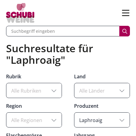
n
Menü
begriff eingeben
Such
Suchresultate für
"Laphroaig"
Rubrik
Land
Alle Rubriken
Alle Länder
Region
Produzent
Alle Regionen
Laphroaig
Flaschengrösse
Jahrgang