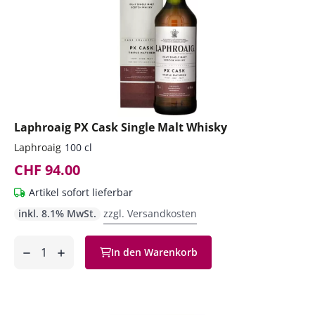
Laphroaig PX Cask Single Malt Whisky
Laphroaig
100 cl
CHF 94.00
Artikel sofort lieferbar
inkl. 8.1% MwSt.
zzgl. Versandkosten
Anzahl
In den Warenkorb
ntfernen
hinzufügen