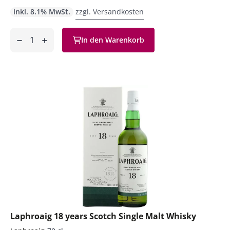
inkl. 8.1% MwSt.
zzgl. Versandkosten
Anzahl
In den Warenkorb
ntfernen
hinzufügen
Laphroaig 18 years Scotch Single Malt Whisky