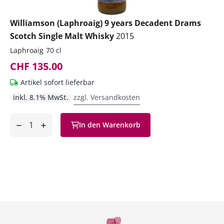
Williamson (Laphroaig) 9 years Decadent Drams
Scotch Single Malt Whisky
2015
Laphroaig
70 cl
CHF 135.00
Artikel sofort lieferbar
inkl. 8.1% MwSt.
zzgl. Versandkosten
Anzahl
In den Warenkorb
ntfernen
hinzufügen