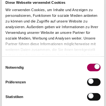
Diese Webseite verwendet Cookies
inkl. 8.1% MwSt.
zzgl. Versandkosten
Wir verwenden Cookies, um Inhalte und Anzeigen zu
personalisieren, Funktionen für soziale Medien anbieten
Anzahl
In den Warenkorb
zu können und die Zugriffe auf unsere Website zu
ntfernen
hinzufügen
analysieren. Außerdem geben wir Informationen zu Ihrer
Verwendung unserer Website an unsere Partner für
soziale Medien, Werbung und Analysen weiter. Unsere
Partner führen diese Informationen möglicherweise mit
weiteren Daten zusammen, die Sie ihnen bereitgestellt
haben oder die sie im Rahmen Ihrer Nutzung der Dienste
gesammelt haben.
Einwilligungsauswahl
Notwendig
Präferenzen
Statistiken
Laphroaig Elements 3.0 Scotch Single Malt Whisky