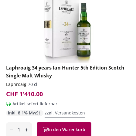
Laphroaig 34 years Ian Hunter 5th Edition Scotch
Single Malt Whisky
Laphroaig
70 cl
CHF 1'410.00
Artikel sofort lieferbar
inkl. 8.1% MwSt.
zzgl. Versandkosten
Anzahl
In den Warenkorb
ntfernen
hinzufügen