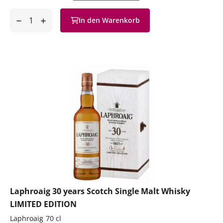
Anzahl
In den Warenkorb
ntfernen
hinzufügen
Laphroaig 30 years Scotch Single Malt Whisky
LIMITED EDITION
Laphroaig
70 cl