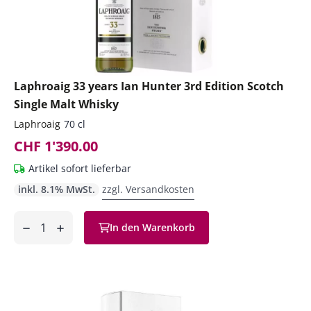
Laphroaig 33 years Ian Hunter 3rd Edition Scotch
Single Malt Whisky
Laphroaig
70 cl
CHF 1'390.00
Artikel sofort lieferbar
inkl. 8.1% MwSt.
zzgl. Versandkosten
Anzahl
In den Warenkorb
ntfernen
hinzufügen