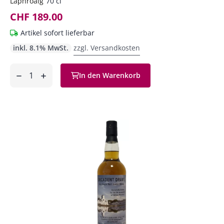
Laphroaig
70 cl
CHF 189.00
Artikel sofort lieferbar
inkl. 8.1% MwSt.
zzgl. Versandkosten
Anzahl
In den Warenkorb
ntfernen
hinzufügen