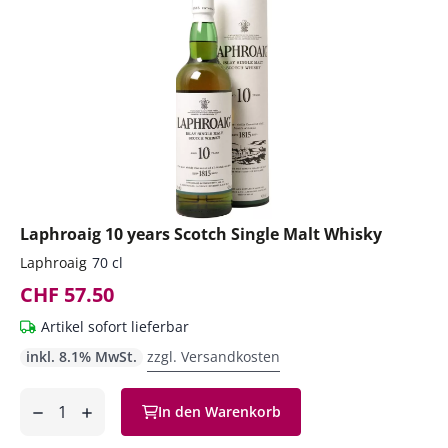
Laphroaig 10 years Scotch Single Malt Whisky
Laphroaig
70 cl
CHF 57.50
Artikel sofort lieferbar
inkl. 8.1% MwSt.
zzgl. Versandkosten
Anzahl
In den Warenkorb
ntfernen
hinzufügen