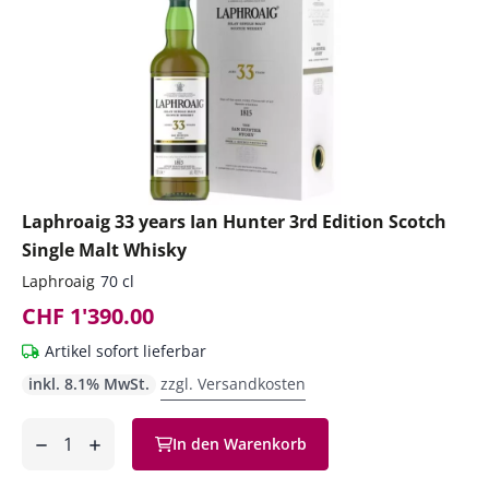
Laphroaig 33 years Ian Hunter 3rd Edition Scotch
Single Malt Whisky
Laphroaig
70 cl
CHF 1'390.00
Artikel sofort lieferbar
inkl. 8.1% MwSt.
zzgl. Versandkosten
Anzahl
In den Warenkorb
ntfernen
hinzufügen