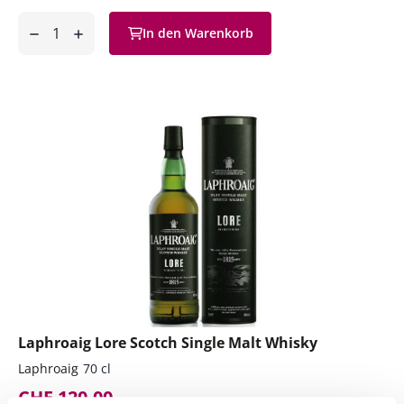
Anzahl
In den Warenkorb
ntfernen
hinzufügen
Laphroaig Lore Scotch Single Malt Whisky
Laphroaig
70 cl
CHF 120.00