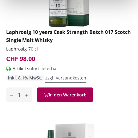
Laphroaig 10 years Cask Strength Batch 017 Scotch
Single Malt Whisky
Laphroaig
70 cl
CHF 98.00
Artikel sofort lieferbar
inkl. 8.1% MwSt.
zzgl. Versandkosten
Anzahl
In den Warenkorb
ntfernen
hinzufügen