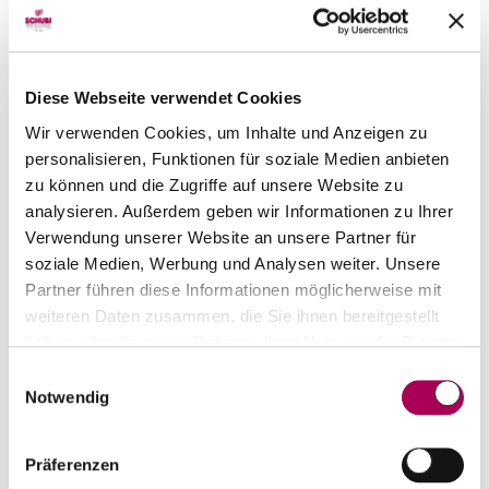
Artikel sofort lieferbar
inkl. 8.1% MwSt.
zzgl. Versandkosten
Diese Webseite verwendet Cookies
Anzahl
In den Warenkorb
ntfernen
hinzufügen
Wir verwenden Cookies, um Inhalte und Anzeigen zu
personalisieren, Funktionen für soziale Medien anbieten
zu können und die Zugriffe auf unsere Website zu
analysieren. Außerdem geben wir Informationen zu Ihrer
Verwendung unserer Website an unsere Partner für
soziale Medien, Werbung und Analysen weiter. Unsere
Partner führen diese Informationen möglicherweise mit
weiteren Daten zusammen, die Sie ihnen bereitgestellt
haben oder die sie im Rahmen Ihrer Nutzung der Dienste
gesammelt haben.
Einwilligungsauswahl
Notwendig
Präferenzen