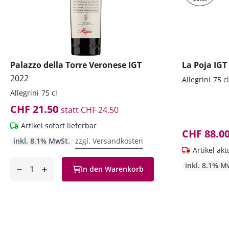
Palazzo della Torre Veronese IGT
La Poja IGT
2022
Allegrini
75 cl
Allegrini
75 cl
CHF 21.50
statt
CHF 24.50
Artikel sofort lieferbar
CHF 88.0
inkl. 8.1% MwSt.
zzgl. Versandkosten
Artikel akt
Anzahl
inkl. 8.1% M
In den Warenkorb
ntfernen
hinzufügen