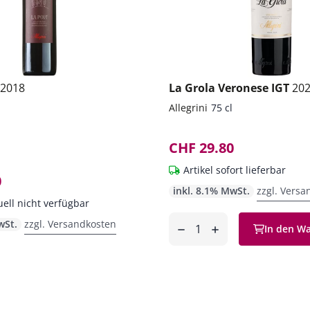
2018
La Grola Veronese IGT
20
Allegrini
75 cl
CHF 29.80
Artikel sofort lieferbar
0
inkl. 8.1% MwSt.
zzgl. Versa
uell nicht verfügbar
Anzahl
wSt.
zzgl. Versandkosten
In den W
entfernen
hinzufügen