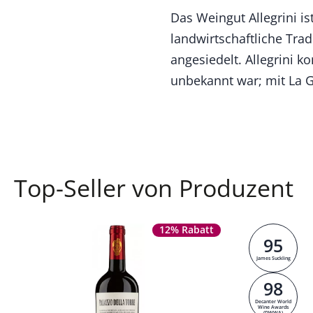
Das Weingut Allegrini is
landwirtschaftliche Tra
angesiedelt. Allegrini 
unbekannt war; mit La G
Top-Seller von Produzent
12% Rabatt
95
James Suckling
98
Decanter World
Wine Awards
(DWWA)