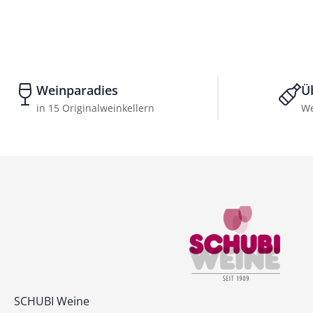
Weinparadies
Ü
in 15 Originalweinkellern
We
Kontakt
SCHUBI Weine