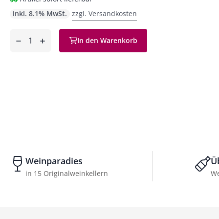
inkl. 8.1% MwSt.
zzgl. Versandkosten
Anzahl
In den Warenkorb
ntfernen
hinzufügen
Weinparadies
Ü
in 15 Originalweinkellern
We