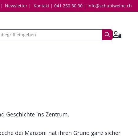
Newsletter
Kontakt
041 250 30 30
info@schubiweine.ch
Suchbegriff
Anmelde
nd Geschichte ins Zentrum.
ocche dei Manzoni hat ihren Grund ganz sicher