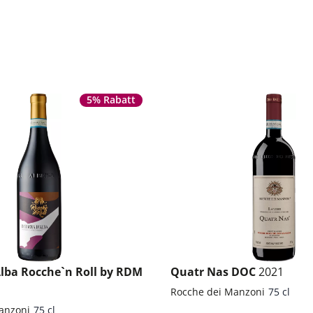
5% Rabatt
Alba Rocche`n Roll by RDM
Quatr Nas DOC
2021
Rocche dei Manzoni
75 cl
anzoni
75 cl