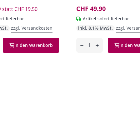
0
CHF 49.90
statt
CHF 19.50
ort lieferbar
Artikel sofort lieferbar
wSt.
zzgl. Versandkosten
inkl. 8.1% MwSt.
zzgl. Versa
Anzahl
In den Warenkorb
In den W
en
entfernen
hinzufügen