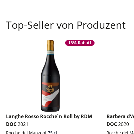
Top-Seller von Produzent
18% Rabatt
Langhe Rosso Rocche`n Roll by RDM
Barbera d'
DOC
2021
DOC
2020
Rocche dei Manzoni
75 cl
Rocche dei M