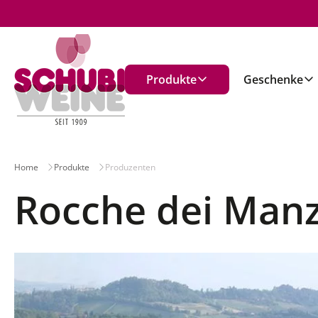
n
Produkte
Geschenke
Home
Produkte
Produzenten
Rocche dei Man