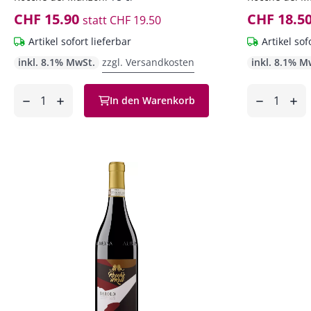
CHF 15.90
CHF 18.5
statt
CHF 19.50
Artikel sofort lieferbar
Artikel sof
inkl. 8.1% MwSt.
zzgl. Versandkosten
inkl. 8.1% M
Anzahl
Anzahl
In den Warenkorb
ntfernen
hinzufügen
entfernen
hinzufüg