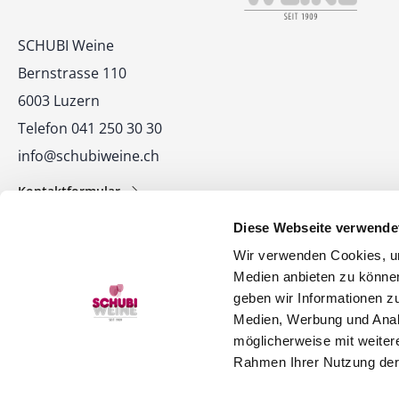
Kontakt
SCHUBI Weine
Bernstrasse 110
6003 Luzern
Telefon 041 250 30 30
info@schubiweine.ch
Kontaktformular
Diese Webseite verwende
Wir verwenden Cookies, um
Medien anbieten zu können
geben wir Informationen z
Medien, Werbung und Analy
© 2026 SCHUBI Weine AG
möglicherweise mit weiter
Rahmen Ihrer Nutzung der