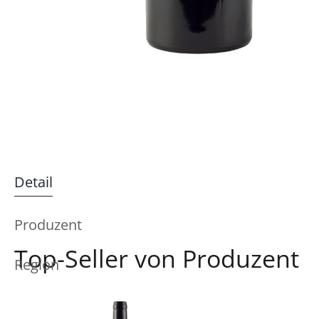
Detail
Produzent
Top-Seller von Produzent
Region