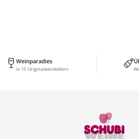
Weinparadies
Ü
in 15 Originalweinkellern
We