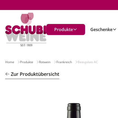
n
Produkte
Geschenke
Home
Produkte
Rotwein
Frankreich
Beaujolais AC
Zur Produktübersicht