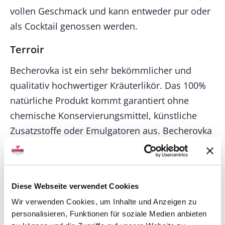
vollen Geschmack und kann entweder pur oder
als Cocktail genossen werden.
Terroir
Becherovka ist ein sehr bekömmlicher und
qualitativ hochwertiger Kräuterlikör. Das 100%
natürliche Produkt kommt garantiert ohne
chemische Konservierungsmittel, künstliche
Zusatzstoffe oder Emulgatoren aus. Becherovka
besteht aus bestem Karlsbader Wasser,
hochwertigem Alkohol, natürlichem Zucker
sowie einer Auswahl an Kräutern und
Diese Webseite verwendet Cookies
Gewürzen. Becherovka hat einen natürlichen,
Wir verwenden Cookies, um Inhalte und Anzeigen zu
vollen Geschmack und kann entweder pur oder
personalisieren, Funktionen für soziale Medien anbieten
als Cocktail genossen werden.