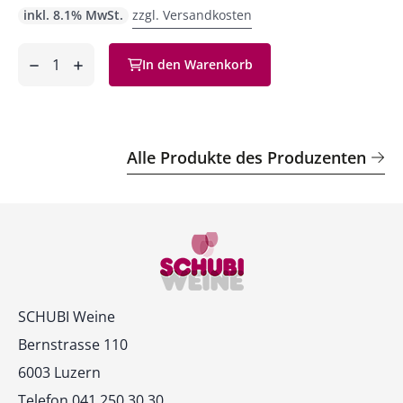
inkl. 8.1% MwSt.
zzgl. Versandkosten
Anzahl
In den Warenkorb
ntfernen
hinzufügen
Alle Produkte des Produzenten
Kontakt
SCHUBI Weine
Bernstrasse 110
6003 Luzern
Telefon 041 250 30 30