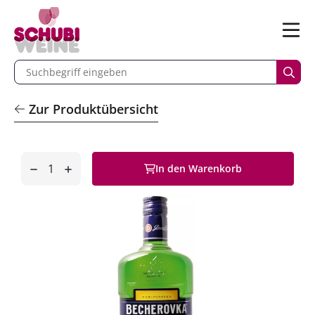
n
Menü
begriff eingeben
Such
Zur Produktübersicht
Anzahl
In den Warenkorb
entfernen
hinzufügen