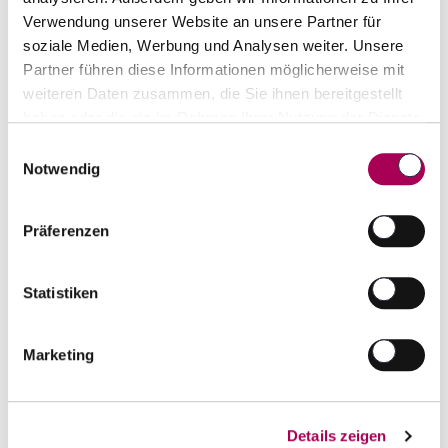
Verwendung unserer Website an unsere Partner für
Ripassa superiore DOC
2021
soziale Medien, Werbung und Analysen weiter. Unsere
Zenato
37.5 cl
Partner führen diese Informationen möglicherweise mit
weiteren Daten zusammen, die Sie ihnen bereitgestellt
CHF 16.90
haben oder die sie im Rahmen Ihrer Nutzung der Dienste
Artikel sofort lieferbar
gesammelt haben.
Einwilligungsauswahl
inkl. 8.1% MwSt.
zzgl. Versandkosten
Notwendig
Anzahl
In den Warenkorb
ntfernen
hinzufügen
Präferenzen
Statistiken
Marketing
Details zeigen