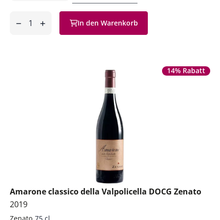
Anzahl
In den Warenkorb
ntfernen
hinzufügen
14% Rabatt
Amarone classico della Valpolicella DOCG Zenato
2019
Zenato
75 cl