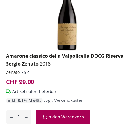
Amarone classico della Valpolicella DOCG Riserva
Sergio Zenato
2018
Zenato
75 cl
CHF 99.00
Artikel sofort lieferbar
inkl. 8.1% MwSt.
zzgl. Versandkosten
Anzahl
In den Warenkorb
ntfernen
hinzufügen