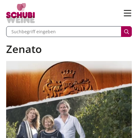
n
Menü
begriff eingeben
Such
Zenato