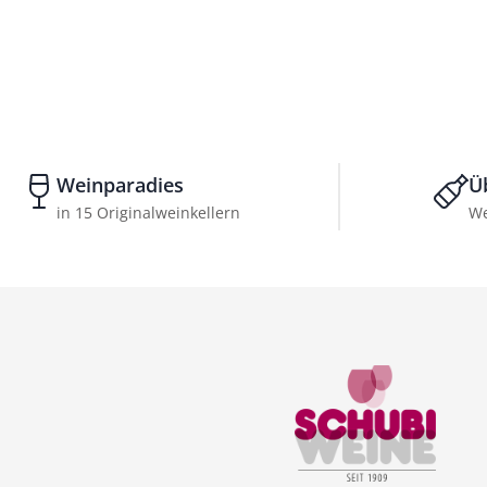
Weinparadies
Ü
in 15 Originalweinkellern
We