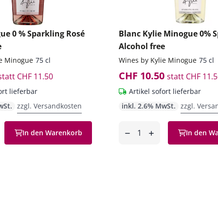
ue 0 % Sparkling Rosé
Blanc Kylie Minogue 0% S
e
Alcohol free
ie Minogue
75 cl
Wines by Kylie Minogue
75 cl
CHF 10.50
statt
CHF 11.50
statt
CHF 11.5
ort lieferbar
Artikel sofort lieferbar
wSt.
zzgl. Versandkosten
inkl. 2.6% MwSt.
zzgl. Versa
Anzahl
In den Warenkorb
In den W
en
entfernen
hinzufügen