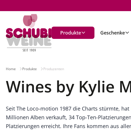
n
Produkte
Geschenke
Home
Produkte
Produzenten
Wines by Kylie 
Seit The Loco-motion 1987 die Charts stürmte, hat
exquisites Portfolio an einzigartigen Weinen, di
Millionen Alben verkauft, 34 Top-Ten-Platzierung
Integrität hergestellt werden, das mit grossem Beifa
Platzierungen erreicht. Ihre Fans kommen aus all
Wein wird meisterhaft in Hinblick auf Frucht, Int