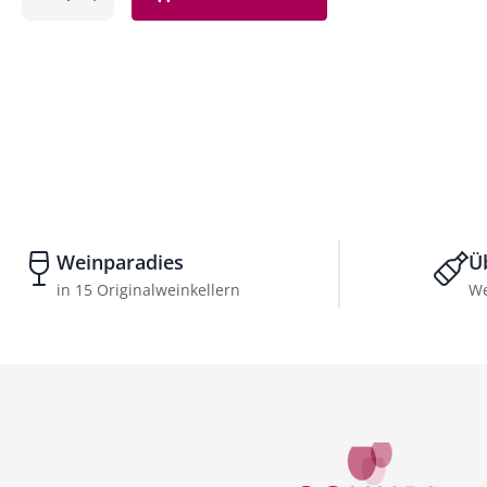
ntfernen
hinzufügen
Weinparadies
Ü
in 15 Originalweinkellern
We