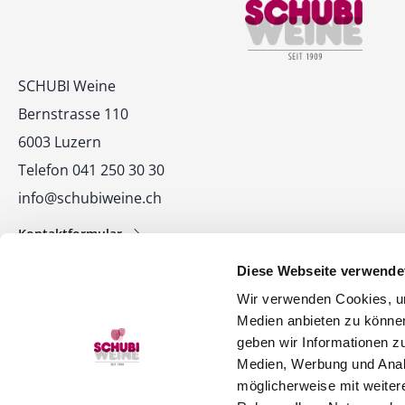
Kontakt
SCHUBI Weine
Bernstrasse 110
6003 Luzern
Telefon 041 250 30 30
info@schubiweine.ch
Kontaktformular
Diese Webseite verwende
Wir verwenden Cookies, um
Medien anbieten zu können
geben wir Informationen z
Medien, Werbung und Analy
© 2026 SCHUBI Weine AG
möglicherweise mit weiter