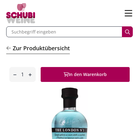
n
Menü
begriff eingeben
Such
Zur Produktübersicht
Anzahl
In den Warenkorb
entfernen
hinzufügen