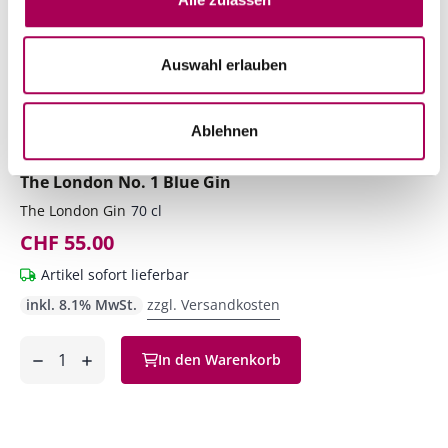
Auswahl erlauben
Ablehnen
The London No. 1 Blue Gin
The London Gin
70 cl
CHF 55.00
Artikel sofort lieferbar
inkl. 8.1% MwSt.
zzgl. Versandkosten
Anzahl
In den Warenkorb
ntfernen
hinzufügen