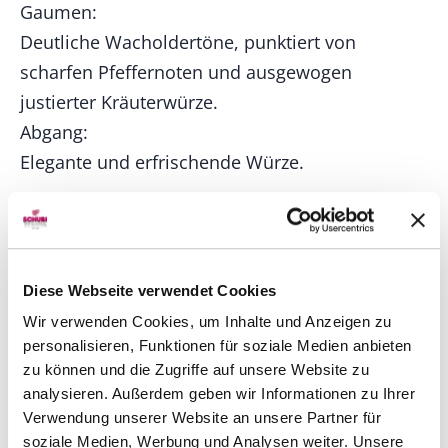
Gaumen:
Deutliche Wacholdertöne, punktiert von
scharfen Pfeffernoten und ausgewogen
justierter Kräuterwürze.
Abgang:
Elegante und erfrischende Würze.
Terroir
Der London Gin No. 1 Original Blue Gin wird mit
reinem Quellwasser aus den Clekenwell
Diese Webseite verwendet Cookies
Springs, im Norden Londons, hergestellt. Eine
Wir verwenden Cookies, um Inhalte und Anzeigen zu
weitere Zutat ist erstklassiges englisches
personalisieren, Funktionen für soziale Medien anbieten
Getreide aus Norfolk und Suffolk.
zu können und die Zugriffe auf unsere Website zu
analysieren. Außerdem geben wir Informationen zu Ihrer
Geschichte
Verwendung unserer Website an unsere Partner für
soziale Medien, Werbung und Analysen weiter. Unsere