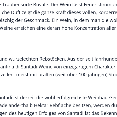
ne Traubensorte Bovale. Der Wein lässt Ferienstimmu
reiche Duft zeigt die ganze Kraft dieses vollen, körpe
eischig der Geschmack. Ein Wein, in dem man die wo
Weine erreichen eine derart hohe Konzentration aller
und wurzelechten Rebstöcken. Aus der seit Jahrhund
antina di Santadi Weine von einzigartigem Charakter,
zellen, meist mit uralten (weit über 100-jährigen) St
antadi ist derzeit die wohl erfolgreichste Weinbau-Ge
ade anderthalb Hektar Rebfläche besitzen, werden du
gen des heutigen Erfolges von Santadi ist das Beken