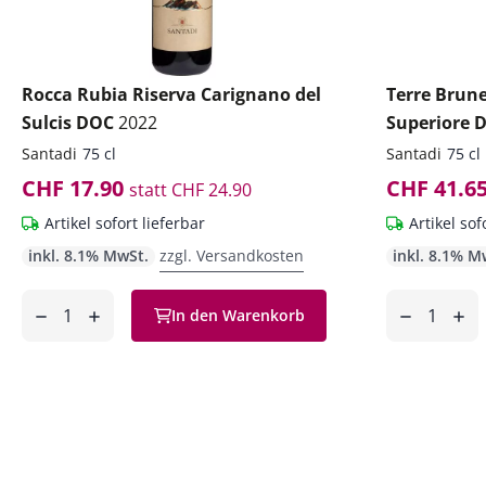
Rocca Rubia Riserva Carignano del
Terre Brune
Sulcis DOC
2022
Superiore
Santadi
75 cl
Santadi
75 cl
CHF 17.90
CHF 41.6
statt
CHF 24.90
Artikel sofort lieferbar
Artikel sof
inkl. 8.1% MwSt.
zzgl. Versandkosten
inkl. 8.1% M
Anzahl
Anzahl
In den Warenkorb
ntfernen
hinzufügen
entfernen
hinzufüg