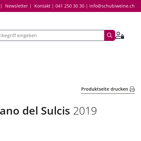
Newsletter
Kontakt
041 250 30 30
info@schubiweine.ch
Suchbegriff
Anmelde
Produktseite drucken
ano del Sulcis
2019