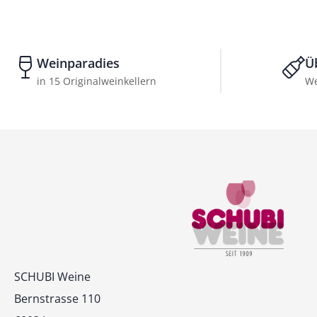
Weinparadies
Ü
in 15 Originalweinkellern
We
Kontakt
SCHUBI Weine
Bernstrasse 110