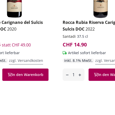
 Carignano del Sulcis
Rocca Rubia Riserva Cari
 DOC
2020
Sulcis DOC
2022
Santadi
37.5 cl
5
CHF 14.90
statt
CHF 49.00
ort lieferbar
Artikel sofort lieferbar
wSt.
zzgl. Versandkosten
inkl. 8.1% MwSt.
zzgl. Versa
Anzahl
In den Warenkorb
In den W
en
entfernen
hinzufügen