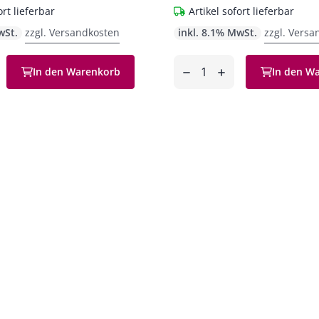
ort lieferbar
Artikel sofort lieferbar
wSt.
zzgl. Versandkosten
inkl. 8.1% MwSt.
zzgl. Versa
Anzahl
In den Warenkorb
In den W
en
entfernen
hinzufügen