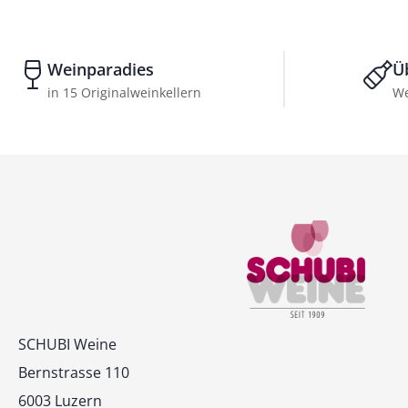
Weinparadies
Ü
in 15 Originalweinkellern
We
Kontakt
SCHUBI Weine
Bernstrasse 110
6003 Luzern