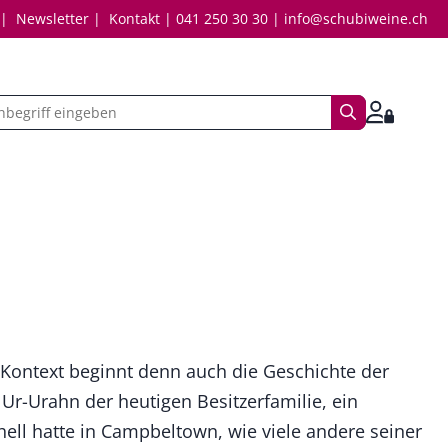
Newsletter
Kontakt
041 250 30 30
info@schubiweine.ch
Suchbegriff
Anmelde
Kontext beginnt denn auch die Geschichte der
 Ur-Urahn der heutigen Besitzerfamilie, ein
hell hatte in Campbeltown, wie viele andere seiner