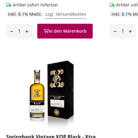
Artikel sofort lieferbar
Artikel sof
inkl. 8.1% MwSt.
zzgl. Versandkosten
inkl. 8.1% M
Anzahl
Anzahl
In den Warenkorb
ntfernen
hinzufügen
entfernen
hinzufüg
Springbank Vintage XOP Black - Xtra