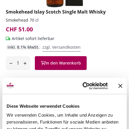
Smokehead Islay Scotch Single Malt Whisky
Smokehead
70 cl
CHF 51.00
Artikel sofort lieferbar
inkl. 8.1% MwSt.
zzgl. Versandkosten
Anzahl
In den Warenkorb
ntfernen
hinzufügen
Diese Webseite verwendet Cookies
Wir verwenden Cookies, um Inhalte und Anzeigen zu
personalisieren, Funktionen für soziale Medien anbieten
zu können und die Zugriffe auf unsere Website zu