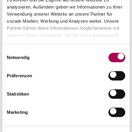
analysieren. Außerdem geben wir Informationen zu Ihrer
Verwendung unserer Website an unsere Partner für
soziale Medien, Werbung und Analysen weiter. Unsere
Partner führen diese Informationen möglicherweise mit
Smokehead Sherry Cask Blast Scotch Single Malt
weiteren Daten zusammen, die Sie ihnen bereitgestellt
Whisky
haben oder die sie im Rahmen Ihrer Nutzung der Dienste
Smokehead
70 cl
gesammelt haben.
Einwilligungsauswahl
Notwendig
CHF 98.00
Artikel sofort lieferbar
Präferenzen
inkl. 8.1% MwSt.
zzgl. Versandkosten
Anzahl
In den Warenkorb
Statistiken
ntfernen
hinzufügen
Marketing