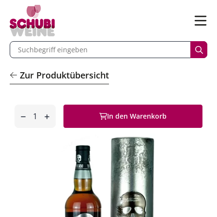
n
Menü
begriff eingeben
Such
Zur Produktübersicht
Anzahl
In den Warenkorb
entfernen
hinzufügen