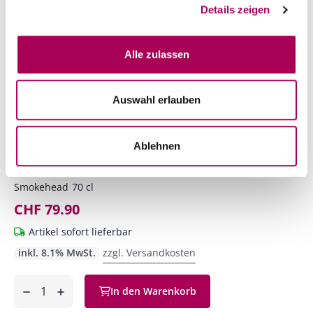
Details zeigen
Alle zulassen
Auswahl erlauben
Ablehnen
Smokehead High Voltage Islay Single Malt Scotch
Whisky
Smokehead
70 cl
CHF 79.90
Artikel sofort lieferbar
inkl. 8.1% MwSt.
zzgl. Versandkosten
Anzahl
In den Warenkorb
ntfernen
hinzufügen