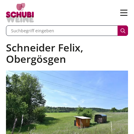
n
Menü
begriff eingeben
Such
Schneider Felix,
Obergösgen