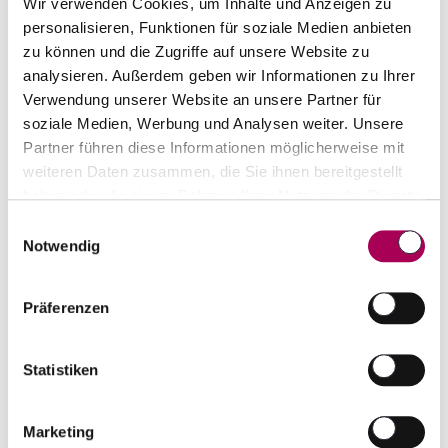
Wir verwenden Cookies, um Inhalte und Anzeigen zu
Artikel sofort lieferbar
personalisieren, Funktionen für soziale Medien anbieten
inkl. 2.6% MwSt.
zzgl. Versandkosten
zu können und die Zugriffe auf unsere Website zu
analysieren. Außerdem geben wir Informationen zu Ihrer
Anzahl
In den Warenkorb
Verwendung unserer Website an unsere Partner für
ntfernen
hinzufügen
soziale Medien, Werbung und Analysen weiter. Unsere
Partner führen diese Informationen möglicherweise mit
weiteren Daten zusammen, die Sie ihnen bereitgestellt
haben oder die sie im Rahmen Ihrer Nutzung der Dienste
gesammelt haben.
Einwilligungsauswahl
Notwendig
Präferenzen
Statistiken
Marketing
Schweizer Blütenhonig 500 g