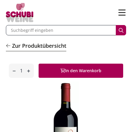
n
Menü
begriff eingeben
Such
Zur Produktübersicht
Anzahl
In den Warenkorb
entfernen
hinzufügen