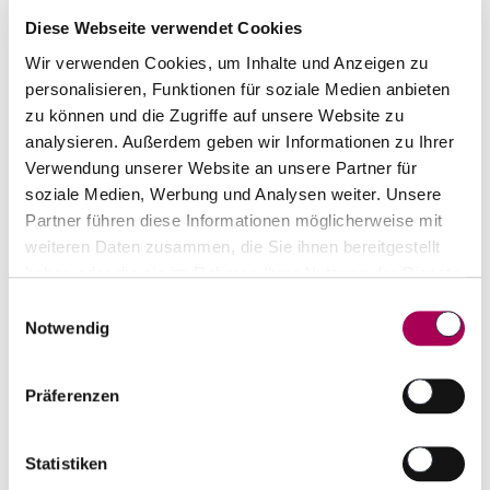
vollumfänglich auszuschöpfen. Das Resultat
Diese Webseite verwendet Cookies
sind fruchtige, harmonische und vollmundige
Wir verwenden Cookies, um Inhalte und Anzeigen zu
Weine mit viel Charme.
personalisieren, Funktionen für soziale Medien anbieten
zu können und die Zugriffe auf unsere Website zu
analysieren. Außerdem geben wir Informationen zu Ihrer
Verwendung unserer Website an unsere Partner für
Top-Seller von Produzent
soziale Medien, Werbung und Analysen weiter. Unsere
Partner führen diese Informationen möglicherweise mit
weiteren Daten zusammen, die Sie ihnen bereitgestellt
haben oder die sie im Rahmen Ihrer Nutzung der Dienste
gesammelt haben.
Einwilligungsauswahl
Notwendig
Präferenzen
Statistiken