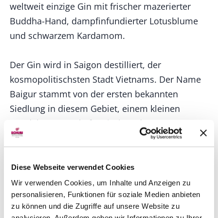
weltweit einzige Gin mit frischer mazerierter
Buddha-Hand, dampfinfundierter Lotusblume
und schwarzem Kardamom.
Der Gin wird in Saigon destilliert, der
kosmopolitischsten Stadt Vietnams. Der Name
Baigur stammt von der ersten bekannten
Siedlung in diesem Gebiet, einem kleinen
Handelsstützpunkt für Fisch und Gewürze. In
Kombination mit Saigon ehrt der Name Saigon
Baigur die über 1000 Jahre alte Tradition des
Gewürz- und Botanikalhandels in der Region.
Diese Webseite verwendet Cookies
Wir verwenden Cookies, um Inhalte und Anzeigen zu
personalisieren, Funktionen für soziale Medien anbieten
zu können und die Zugriffe auf unsere Website zu
Top-Seller von Produzent
analysieren. Außerdem geben wir Informationen zu Ihrer