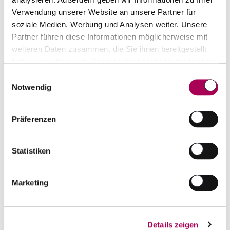
Verwendung unserer Website an unsere Partner für
soziale Medien, Werbung und Analysen weiter. Unsere
92
Partner führen diese Informationen möglicherweise mit
Falstaff
weiteren Daten zusammen, die Sie ihnen bereitgestellt
haben oder die sie im Rahmen Ihrer Nutzung der Dienste
gesammelt haben.
Einwilligungsauswahl
Notwendig
Präferenzen
Saigon Baigur Premium Dry Gin
Statistiken
Saigon Baigur
70 cl
CHF 48.50
Marketing
Artikel sofort lieferbar
inkl. 8.1% MwSt.
zzgl. Versandkosten
Details zeigen