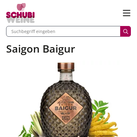
n
Menü
begriff eingeben
Such
Saigon Baigur