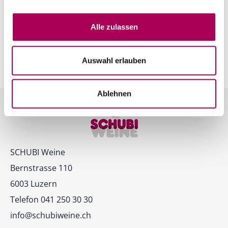
Anzahl
In den Warenkorb
ntfernen
hinzufügen
Alle zulassen
Auswahl erlauben
Alle Produkte des Produzenten
Ablehnen
Kontakt
SCHUBI Weine
Bernstrasse 110
6003 Luzern
Telefon 041 250 30 30
info@schubiweine.ch