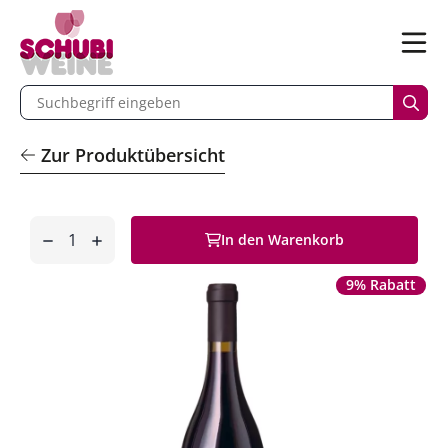
n
Menü
begriff eingeben
Such
Zur Produktübersicht
Anzahl
In den Warenkorb
entfernen
hinzufügen
9% Rabatt