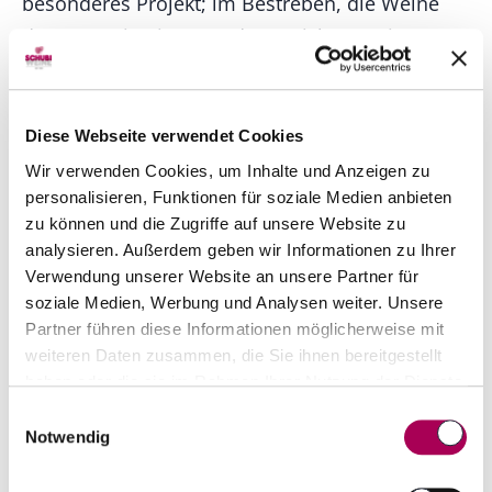
besonderes Projekt; im Bestreben, die Weine
des Duero in einem anderen Licht zu zeigen.
Denn in den vielen Jahren seines Schaffens hat
er viele sensationelle Kleinst-Lagen entdeckt,
aus denen grosse Weine gekeltert werden
Diese Webseite verwendet Cookies
können, die aus unterschiedlichen Gründen
Wir verwenden Cookies, um Inhalte und Anzeigen zu
personalisieren, Funktionen für soziale Medien anbieten
aber nichts Besonderes hervorbringen. Diese
zu können und die Zugriffe auf unsere Website zu
wundervollen und unterschiedlichen Parzellen
analysieren. Außerdem geben wir Informationen zu Ihrer
möchte er als kleine Enklaven erhalten,
Verwendung unserer Website an unsere Partner für
langfristig auf organischen Weinbau umstellen
soziale Medien, Werbung und Analysen weiter. Unsere
Partner führen diese Informationen möglicherweise mit
und daraus Moste machen, welche die
weiteren Daten zusammen, die Sie ihnen bereitgestellt
Natürlichkeit der Rebsorte interpretieren.
haben oder die sie im Rahmen Ihrer Nutzung der Dienste
gesammelt haben.
Einwilligungsauswahl
Peter Sisseck kauft die Tinta del País
Notwendig
(Tempranillo) für seinen Tafelwein aus solch