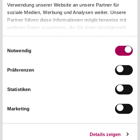
Verwendung unserer Website an unsere Partner für
soziale Medien, Werbung und Analysen weiter. Unsere
Oro Rosso DOC Ticino
2019
Partner führen diese Informationen möglicherweise mit
Agriloro Tenimento dell'Ör
75 cl
weiteren Daten zusammen, die Sie ihnen bereitgestellt
CHF 22.80
haben oder die sie im Rahmen Ihrer Nutzung der Dienste
gesammelt haben.
Einwilligungsauswahl
Artikel sofort lieferbar
Notwendig
inkl. 8.1% MwSt.
zzgl. Versandkosten
Anzahl
Präferenzen
In den Warenkorb
ntfernen
hinzufügen
Statistiken
Marketing
Details zeigen