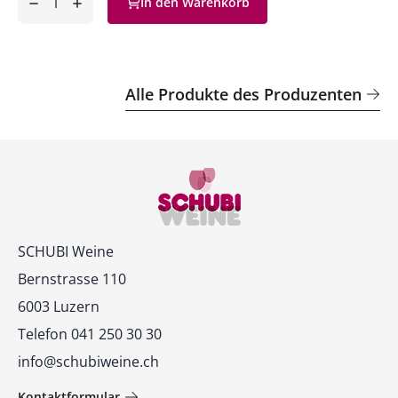
In den Warenkorb
ntfernen
hinzufügen
Alle Produkte des Produzenten
Kontakt
SCHUBI Weine
Bernstrasse 110
6003 Luzern
Telefon 041 250 30 30
info@schubiweine.ch
Kontaktformular