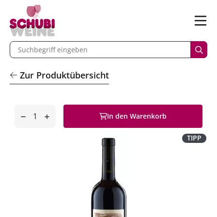
n
Menü
begriff eingeben
Such
Zur Produktübersicht
Anzahl
In den Warenkorb
entfernen
hinzufügen
TIPP