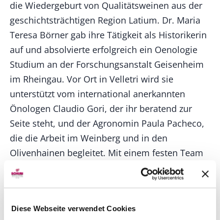
die Wiedergeburt von Qualitätsweinen aus der
geschichtsträchtigen Region Latium. Dr. Maria
Teresa Börner gab ihre Tätigkeit als Historikerin
auf und absolvierte erfolgreich ein Oenologie
Studium an der Forschungsanstalt Geisenheim
im Rheingau. Vor Ort in Velletri wird sie
unterstützt vom international anerkannten
Önologen Claudio Gori, der ihr beratend zur
Seite steht, und der Agronomin Paula Pacheco,
die die Arbeit im Weinberg und in den
Olivenhainen begleitet. Mit einem festen Team
aus hochmotivierten Mitarbeitern, die alle aus
der Region stammen, wird die Vision des
rücksichtsvollen Anbaus und der
Diese Webseite verwendet Cookies
traditionsbewussten Weinkultur umgesetzt.