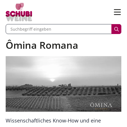
n
Menü
begriff eingeben
Such
Ômina Romana
Wissenschaftliches Know-How und eine