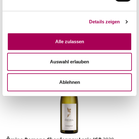
Artikel sofort lieferbar
inkl. 8.1% MwSt.
zzgl. Versandkosten
Details zeigen
Anzahl
In den Warenkorb
ntfernen
hinzufügen
Alle zulassen
Auswahl erlauben
Ablehnen