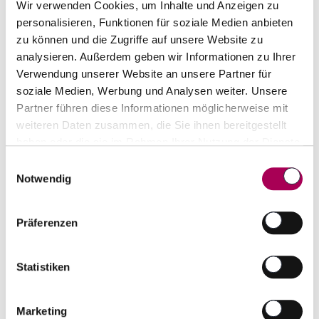
Wir verwenden Cookies, um Inhalte und Anzeigen zu
personalisieren, Funktionen für soziale Medien anbieten
zu können und die Zugriffe auf unsere Website zu
Top-Seller von Produzent
analysieren. Außerdem geben wir Informationen zu Ihrer
Verwendung unserer Website an unsere Partner für
soziale Medien, Werbung und Analysen weiter. Unsere
10% Rabatt
Partner führen diese Informationen möglicherweise mit
weiteren Daten zusammen, die Sie ihnen bereitgestellt
haben oder die sie im Rahmen Ihrer Nutzung der Dienste
gesammelt haben.
Einwilligungsauswahl
Notwendig
Präferenzen
Hermes Diactoros II Bianco Lazio IGP
2019
Statistiken
Ômina Romana
75 cl
CHF 17.50
statt
CHF 19.50
Marketing