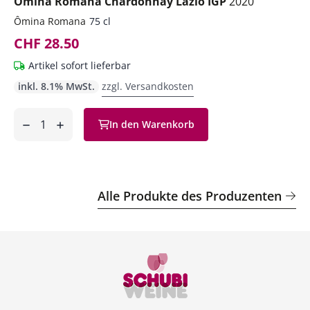
Ômina Romana Chardonnay Lazio IGP
2020
Ômina Romana
75 cl
CHF 28.50
Artikel sofort lieferbar
inkl. 8.1% MwSt.
zzgl. Versandkosten
Anzahl
In den Warenkorb
ntfernen
hinzufügen
Alle Produkte des Produzenten