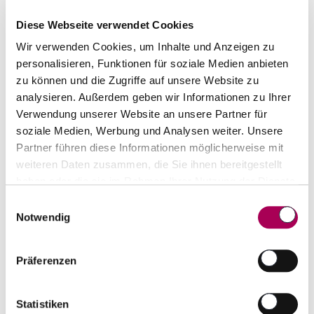
inkl. 8.1% MwSt.
zzgl. Versandkosten
Diese Webseite verwendet Cookies
Anzahl
Wir verwenden Cookies, um Inhalte und Anzeigen zu
In den Warenkorb
ntfernen
hinzufügen
personalisieren, Funktionen für soziale Medien anbieten
zu können und die Zugriffe auf unsere Website zu
analysieren. Außerdem geben wir Informationen zu Ihrer
Verwendung unserer Website an unsere Partner für
Rarität
soziale Medien, Werbung und Analysen weiter. Unsere
Partner führen diese Informationen möglicherweise mit
weiteren Daten zusammen, die Sie ihnen bereitgestellt
haben oder die sie im Rahmen Ihrer Nutzung der Dienste
gesammelt haben.
Einwilligungsauswahl
Notwendig
Präferenzen
Montes Alpha 30 años Edición Limitada
2018
Statistiken