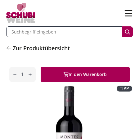
n
Menü
begriff eingeben
Such
Zur Produktübersicht
Anzahl
In den Warenkorb
entfernen
hinzufügen
TIPP