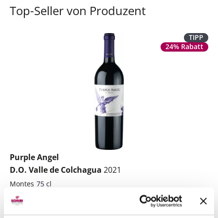
Top-Seller von Produzent
TIPP
24% Rabatt
Purple Angel
D.O. Valle de Colchagua
2021
Montes
75 cl
CHF 59.00
statt
CHF 78.00
Artikel sofort lieferbar