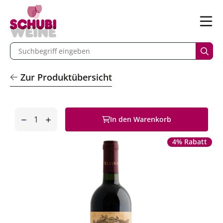
n
Menü
begriff eingeben
Such
Zur Produktübersicht
Anzahl
In den Warenkorb
entfernen
hinzufügen
4% Rabatt