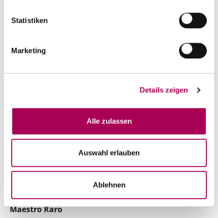
Artikel sofort lieferbar
inkl. 8.1% MwSt.
zzgl. Versandkosten
Statistiken
Anzahl
In den Warenkorb
ntfernen
hinzufügen
Marketing
4% Rabatt
Details zeigen
96
Robert Parker
Alle zulassen
Auswahl erlauben
Ablehnen
Maestro Raro