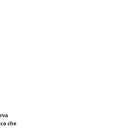
rva
ica che