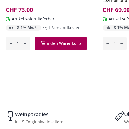
Levi Romano
CHF 73.00
CHF 69.0
Artikel sofort lieferbar
Artikel sof
inkl. 8.1% MwSt.
zzgl. Versandkosten
inkl. 8.1% M
Anzahl
Anzahl
In den Warenkorb
ntfernen
hinzufügen
entfernen
hinzufüg
Weinparadies
Ü
in 15 Originalweinkellern
We