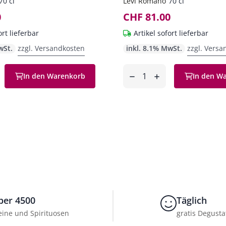
70 cl
Levi Romano
70 cl
0
CHF 81.00
ort lieferbar
Artikel sofort lieferbar
wSt.
zzgl. Versandkosten
inkl. 8.1% MwSt.
zzgl. Versa
Anzahl
In den Warenkorb
In den W
en
entfernen
hinzufügen
ber 4500
Täglich
ine und Spirituosen
gratis Degusta