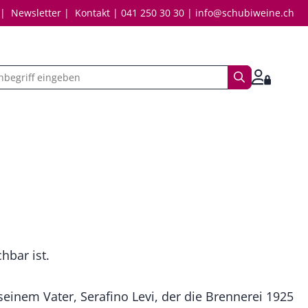
Newsletter
Kontakt
041 250 30 30
info@schubiweine.ch
Suchbegriff
Anmelde
hbar ist.
seinem Vater, Serafino Levi, der die Brennerei 1925