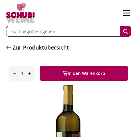
n
Menü
begriff eingeben
Such
Zur Produktübersicht
Anzahl
In den Warenkorb
entfernen
hinzufügen