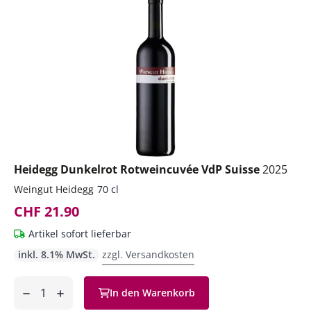
Heidegg Dunkelrot Rotweincuvée VdP Suisse
2025
Weingut Heidegg
70 cl
CHF 21.90
Artikel sofort lieferbar
inkl. 8.1% MwSt.
zzgl. Versandkosten
Anzahl
In den Warenkorb
ntfernen
hinzufügen