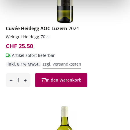
Cuvée Heidegg AOC Luzern
2024
Weingut Heidegg
70 cl
CHF 25.50
Artikel sofort lieferbar
inkl. 8.1% MwSt.
zzgl. Versandkosten
Anzahl
In den Warenkorb
ntfernen
hinzufügen