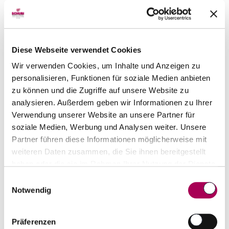
es privatisiert und vom heutigen Betriebsleiter
Peter Schuler übernommen. Auf 5 Hektaren
gedeihen dort heute 16 Rebsorten.
Diese Webseite verwendet Cookies
Wir verwenden Cookies, um Inhalte und Anzeigen zu
personalisieren, Funktionen für soziale Medien anbieten
Top-Seller von Produzent
zu können und die Zugriffe auf unsere Website zu
analysieren. Außerdem geben wir Informationen zu Ihrer
Verwendung unserer Website an unsere Partner für
soziale Medien, Werbung und Analysen weiter. Unsere
Partner führen diese Informationen möglicherweise mit
weiteren Daten zusammen, die Sie ihnen bereitgestellt
haben oder die sie im Rahmen Ihrer Nutzung der Dienste
gesammelt haben.
Einwilligungsauswahl
Notwendig
Präferenzen