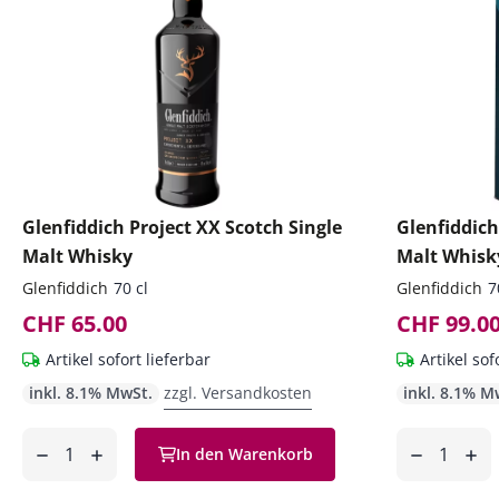
Glenfiddich Project XX Scotch Single
Glenfiddich
Malt Whisky
Malt Whisk
Glenfiddich
70 cl
Glenfiddich
7
CHF 65.00
CHF 99.0
Artikel sofort lieferbar
Artikel sof
inkl. 8.1% MwSt.
zzgl. Versandkosten
inkl. 8.1% M
Anzahl
Anzahl
In den Warenkorb
ntfernen
hinzufügen
entfernen
hinzufüg