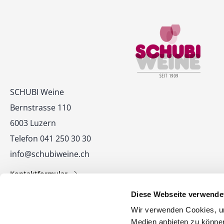
Kontakt
SCHUBI Weine
Bernstrasse 110
6003 Luzern
Telefon 041 250 30 30
info@schubiweine.ch
Kontaktformular
Diese Webseite verwende
Wir verwenden Cookies, um
Medien anbieten zu können