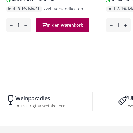
inkl. 8.1% MwSt.
zzgl. Versandkosten
inkl. 8.1% M
Anzahl
Anzahl
In den Warenkorb
ntfernen
hinzufügen
entfernen
hinzufüg
Weinparadies
Ü
in 15 Originalweinkellern
We