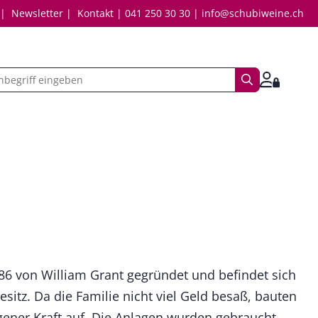
Newsletter
Kontakt
041 250 30 30
info@schubiweine.ch
Suchbegriff
Anmelde
886 von William Grant gegründet und befindet sich
sitz. Da die Familie nicht viel Geld besaß, bauten
igener Kraft auf. Die Anlagen wurden gebraucht