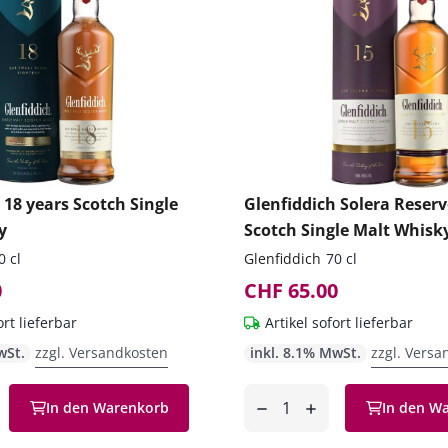
 18 years Scotch Single
Glenfiddich Solera Reserv
y
Scotch Single Malt Whisk
0 cl
Glenfiddich
70 cl
0
CHF 65.00
ort lieferbar
Artikel sofort lieferbar
wSt.
zzgl. Versandkosten
inkl. 8.1% MwSt.
zzgl. Versa
Anzahl
In den Warenkorb
In den W
en
entfernen
hinzufügen