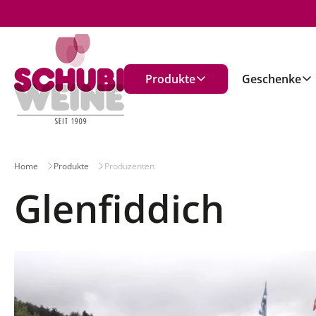
n
Produkte
Geschenke
Home
Produkte
Produzenten
Glenfiddich