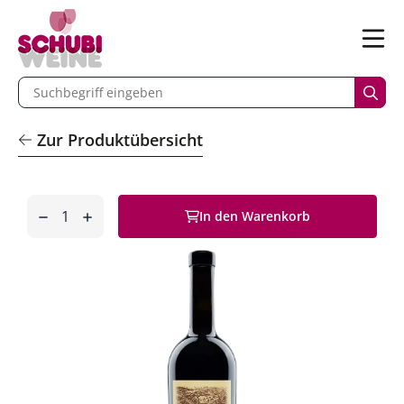
n
Menü
begriff eingeben
Such
Zur Produktübersicht
Anzahl
In den Warenkorb
entfernen
hinzufügen