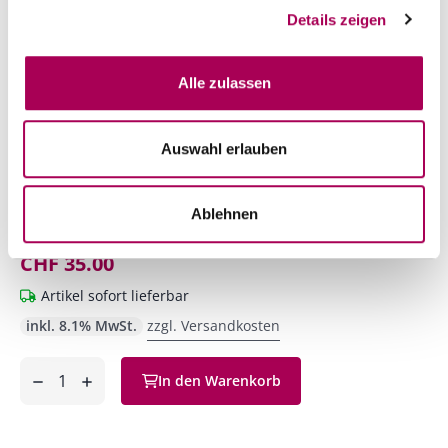
Details zeigen
Alle zulassen
Auswahl erlauben
Granito Bianco DOC Bianco del Ticino
2023
Ablehnen
Agriloro Tenimento dell'Ör
75 cl
CHF 35.00
Artikel sofort lieferbar
inkl. 8.1% MwSt.
zzgl. Versandkosten
Anzahl
In den Warenkorb
ntfernen
hinzufügen