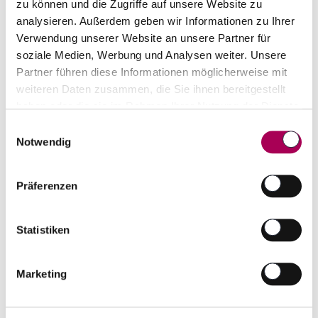
zu können und die Zugriffe auf unsere Website zu
analysieren. Außerdem geben wir Informationen zu Ihrer
Verwendung unserer Website an unsere Partner für
soziale Medien, Werbung und Analysen weiter. Unsere
Partner führen diese Informationen möglicherweise mit
weiteren Daten zusammen, die Sie ihnen bereitgestellt
Oro Rosso DOC Ticino
2019
haben oder die sie im Rahmen Ihrer Nutzung der Dienste
Agriloro Tenimento dell'Ör
75 cl
gesammelt haben.
Einwilligungsauswahl
CHF 22.80
Notwendig
Artikel sofort lieferbar
inkl. 8.1% MwSt.
zzgl. Versandkosten
Präferenzen
Anzahl
In den Warenkorb
ntfernen
hinzufügen
Statistiken
Marketing