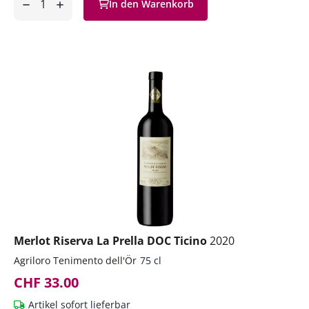
In den Warenkorb
ntfernen
hinzufügen
Merlot Riserva La Prella DOC Ticino
2020
Agriloro Tenimento dell'Ör
75 cl
CHF 33.00
Artikel sofort lieferbar