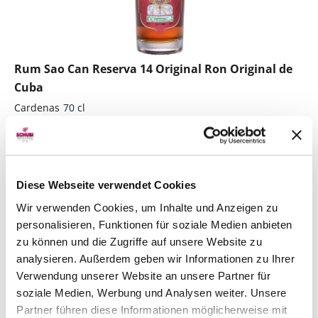
Rum Sao Can Reserva 14 Original Ron Original de
Cuba
Cardenas
70 cl
CHF 72.00
Artikel sofort lieferbar
inkl. 8.1% MwSt.
zzgl. Versandkosten
Diese Webseite verwendet Cookies
Anzahl
Wir verwenden Cookies, um Inhalte und Anzeigen zu
In den Warenkorb
ntfernen
hinzufügen
personalisieren, Funktionen für soziale Medien anbieten
zu können und die Zugriffe auf unsere Website zu
analysieren. Außerdem geben wir Informationen zu Ihrer
Verwendung unserer Website an unsere Partner für
Alle Produkte des Produzenten
soziale Medien, Werbung und Analysen weiter. Unsere
Partner führen diese Informationen möglicherweise mit