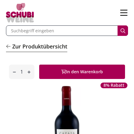
n
Menü
begriff eingeben
Such
Zur Produktübersicht
Anzahl
In den Warenkorb
entfernen
hinzufügen
8% Rabatt