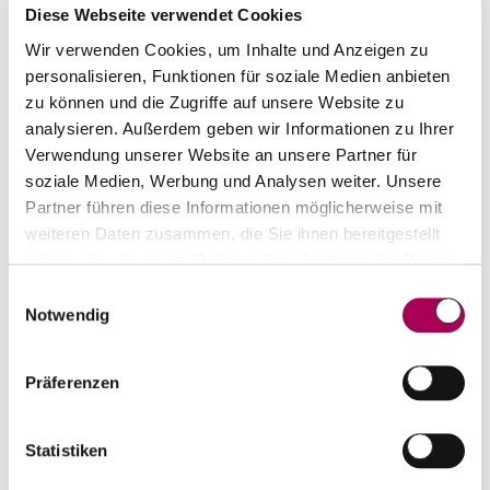
Diese Webseite verwendet Cookies
Capaia-Schiefer zum idealen Untergrund für
Wir verwenden Cookies, um Inhalte und Anzeigen zu
hochwertige und anspruchsvolle Rebsorten und
personalisieren, Funktionen für soziale Medien anbieten
fruchtige Weine von delikatem Duft.
zu können und die Zugriffe auf unsere Website zu
analysieren. Außerdem geben wir Informationen zu Ihrer
Geschichte
Verwendung unserer Website an unsere Partner für
soziale Medien, Werbung und Analysen weiter. Unsere
Capaia gehört zum neuen Südafrikanischen
Partner führen diese Informationen möglicherweise mit
Weinanbaugebiet Philadelphia nahe Durban
weiteren Daten zusammen, die Sie ihnen bereitgestellt
Ville und bildet einen eigenen „ward“
haben oder die sie im Rahmen Ihrer Nutzung der Dienste
(Gemarkung), den Oliphants Kop
gesammelt haben.
Einwilligungsauswahl
Notwendig
(Elefantenkopf). Es liegt etwa 30 km von
Kapstadt und 10 km vom Atlantik entfernt.
Auf dem Gebiet einer ehemaligen Weizenfarm
Präferenzen
wurde Capaia 1997 von Ingrid Baronin von
Essen und Alexander Baron von Essen angelegt.
Statistiken
Herzstück von Capaia ist die auf 200 Meter Höhe