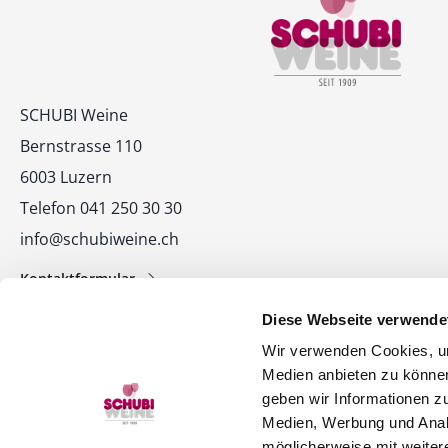
Kontakt
SCHUBI Weine
Bernstrasse 110
6003 Luzern
Telefon 041 250 30 30
info@schubiweine.ch
Kontaktformular
Diese Webseite verwende
Wir verwenden Cookies, um
Medien anbieten zu können
geben wir Informationen z
Medien, Werbung und Analy
© 2026 SCHUBI Weine AG
möglicherweise mit weiter