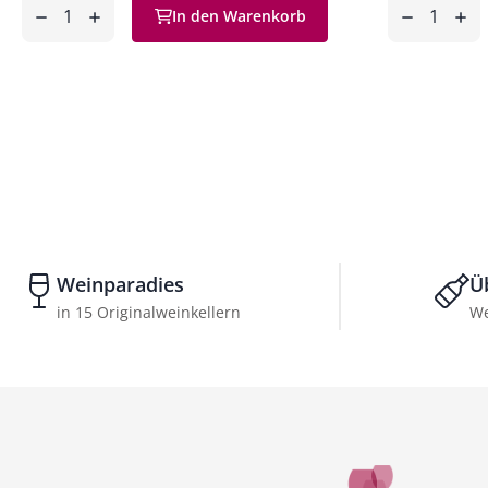
Anzahl
Anzahl
In den Warenkorb
ntfernen
hinzufügen
entfernen
hinzufüg
Weinparadies
Ü
in 15 Originalweinkellern
We