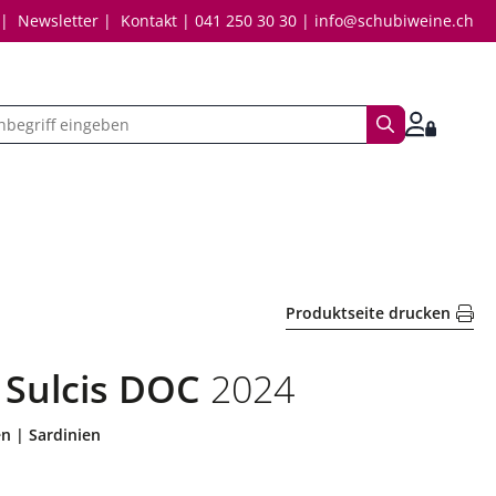
Newsletter
Kontakt
041 250 30 30
info@schubiweine.ch
Suchbegriff
Anmelde
Produktseite drucken
 Sulcis DOC
2024
en | Sardinien