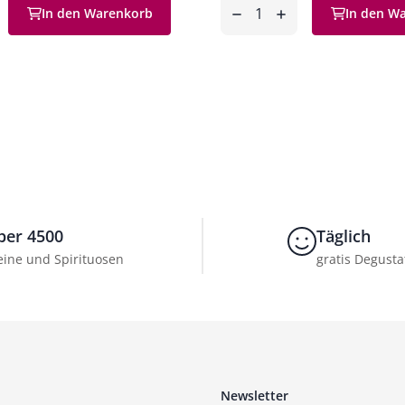
Anzahl
In den Warenkorb
In den W
en
entfernen
hinzufügen
ber 4500
Täglich
ine und Spirituosen
gratis Degusta
Newsletter