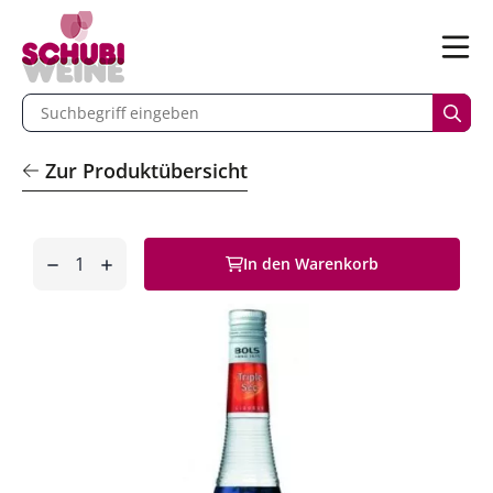
n
Menü
begriff eingeben
Such
Zur Produktübersicht
Anzahl
In den Warenkorb
entfernen
hinzufügen