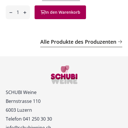
Anzahl
In den Warenkorb
ntfernen
hinzufügen
Alle Produkte des Produzenten
Kontakt
SCHUBI Weine
Bernstrasse 110
6003 Luzern
Telefon 041 250 30 30
info@schubiweine.ch