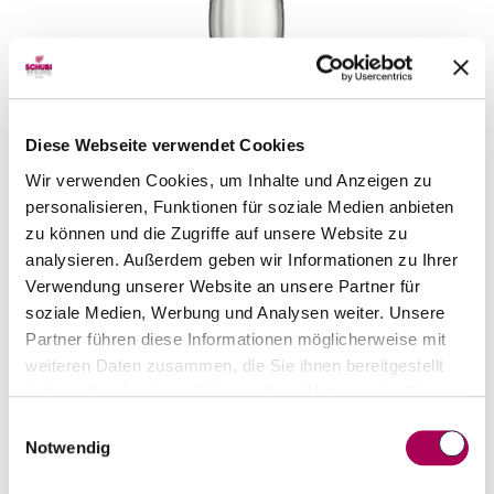
Bols Cacao White
Bols
70 cl
Diese Webseite verwendet Cookies
CHF 26.90
Wir verwenden Cookies, um Inhalte und Anzeigen zu
Artikel sofort lieferbar
personalisieren, Funktionen für soziale Medien anbieten
zu können und die Zugriffe auf unsere Website zu
inkl. 8.1% MwSt.
zzgl. Versandkosten
analysieren. Außerdem geben wir Informationen zu Ihrer
Anzahl
Verwendung unserer Website an unsere Partner für
In den Warenkorb
soziale Medien, Werbung und Analysen weiter. Unsere
ntfernen
hinzufügen
Partner führen diese Informationen möglicherweise mit
weiteren Daten zusammen, die Sie ihnen bereitgestellt
haben oder die sie im Rahmen Ihrer Nutzung der Dienste
gesammelt haben.
Einwilligungsauswahl
Notwendig