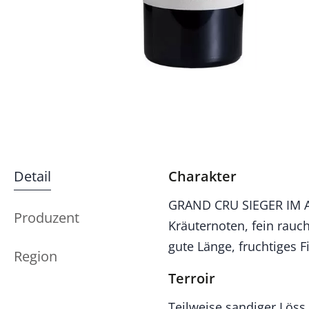
Detail
Charakter
GRAND CRU SIEGER IM A 
Produzent
Kräuternoten, fein rauc
gute Länge, fruchtiges F
Region
Terroir
Teilweise sandiger Löss