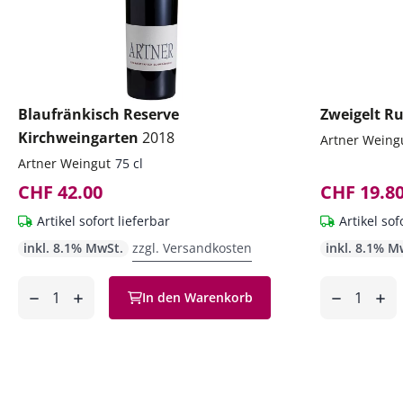
Blaufränkisch Reserve
Zweigelt 
Kirchweingarten
2018
Artner Weing
Artner Weingut
75 cl
CHF 42.00
CHF 19.8
Artikel sofort lieferbar
Artikel sof
inkl. 8.1% MwSt.
zzgl. Versandkosten
inkl. 8.1% M
Anzahl
Anzahl
In den Warenkorb
ntfernen
hinzufügen
entfernen
hinzufüg