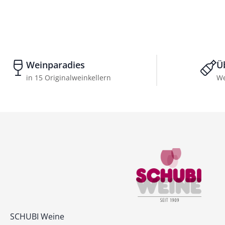
Weinparadies
Ü
in 15 Originalweinkellern
We
Kontakt
SCHUBI Weine