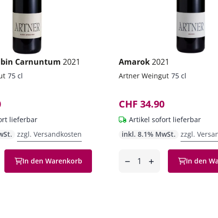
Rubin Carnuntum
2021
Amarok
2021
ut
75 cl
Artner Weingut
75 cl
0
CHF 34.90
ort lieferbar
Artikel sofort lieferbar
wSt.
zzgl. Versandkosten
inkl. 8.1% MwSt.
zzgl. Versa
Anzahl
In den Warenkorb
In den W
en
entfernen
hinzufügen