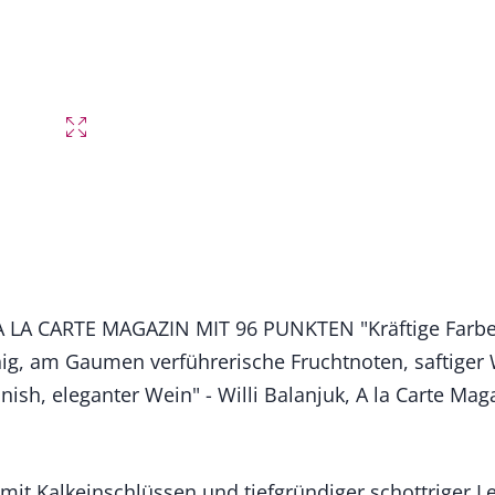
LA CARTE MAGAZIN MIT 96 PUNKTEN "Kräftige Farbe, 
hig, am Gaumen verführerische Fruchtnoten, saftiger W
inish, eleganter Wein" - Willi Balanjuk, A la Carte Mag
 mit Kalkeinschlüssen und tiefgründiger schottriger 