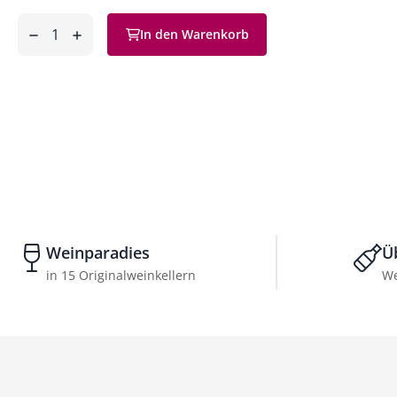
Anzahl
In den Warenkorb
ntfernen
hinzufügen
Weinparadies
Ü
in 15 Originalweinkellern
We