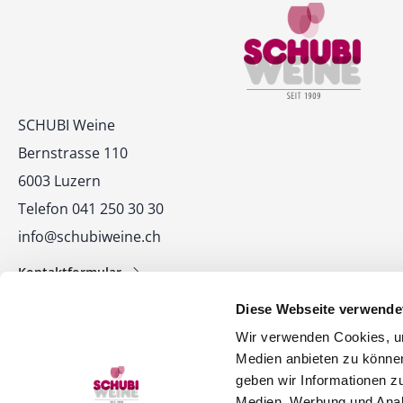
Kontakt
SCHUBI Weine
Bernstrasse 110
6003 Luzern
Telefon 041 250 30 30
info@schubiweine.ch
Kontaktformular
Diese Webseite verwende
Wir verwenden Cookies, um
Medien anbieten zu können
geben wir Informationen z
Medien, Werbung und Analy