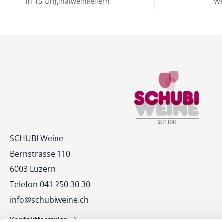
in 15 Originalweinkellern
We
Kontakt
SCHUBI Weine
Bernstrasse 110
6003 Luzern
Telefon 041 250 30 30
info@schubiweine.ch
Kontaktformular