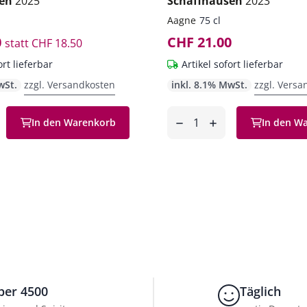
sen
2025
Schaffhausen
2023
Aagne
75 cl
0
CHF 21.00
statt
CHF 18.50
ort lieferbar
Artikel sofort lieferbar
wSt.
zzgl. Versandkosten
inkl. 8.1% MwSt.
zzgl. Versa
Anzahl
In den Warenkorb
In den W
en
entfernen
hinzufügen
ber 4500
Täglich