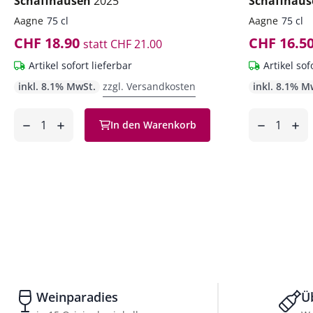
Schaffhausen
2025
Schaffhau
Aagne
75 cl
Aagne
75 cl
CHF 18.90
CHF 16.5
statt
CHF 21.00
Artikel sofort lieferbar
Artikel sof
inkl. 8.1% MwSt.
zzgl. Versandkosten
inkl. 8.1% M
Anzahl
Anzahl
In den Warenkorb
ntfernen
hinzufügen
entfernen
hinzufüg
Weinparadies
Ü