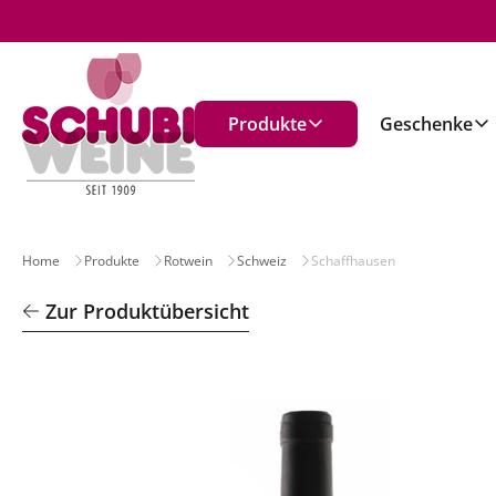
n
Produkte
Geschenke
Home
Produkte
Rotwein
Schweiz
Schaffhausen
Zur Produktübersicht