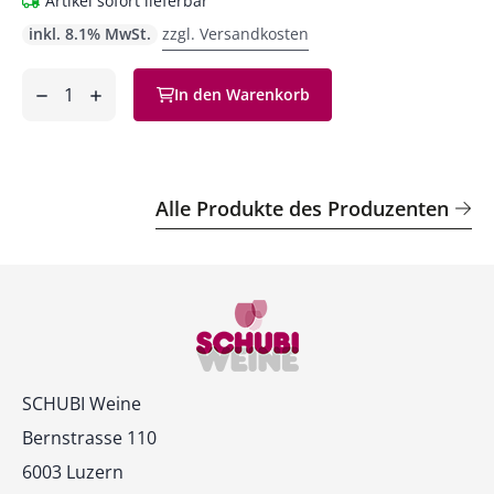
Artikel sofort lieferbar
inkl. 8.1% MwSt.
zzgl. Versandkosten
Anzahl
In den Warenkorb
ntfernen
hinzufügen
Alle Produkte des Produzenten
Kontakt
SCHUBI Weine
Bernstrasse 110
6003 Luzern