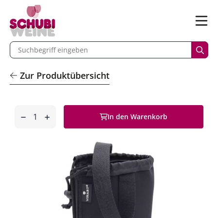
n
Menü
begriff eingeben
Such
Zur Produktübersicht
Anzahl
In den Warenkorb
entfernen
hinzufügen