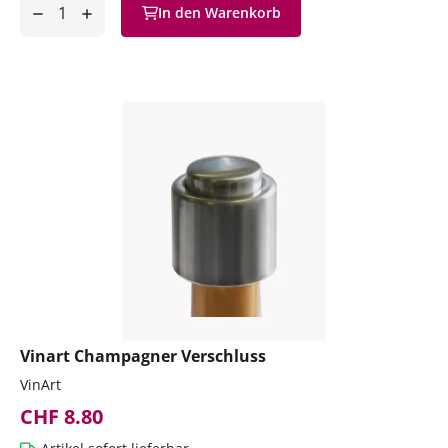
Anzahl
In den Warenkorb
ntfernen
hinzufügen
Vinart Champagner Verschluss
VinArt
CHF 8.80