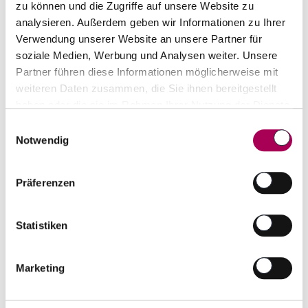
zu können und die Zugriffe auf unsere Website zu
analysieren. Außerdem geben wir Informationen zu Ihrer
Verwendung unserer Website an unsere Partner für
soziale Medien, Werbung und Analysen weiter. Unsere
Partner führen diese Informationen möglicherweise mit
weiteren Daten zusammen, die Sie ihnen bereitgestellt
Messbecher Double
haben oder die sie im Rahmen Ihrer Nutzung der Dienste
gesammelt haben.
Einwilligungsauswahl
Notwendig
VinArt
CHF 22.00
Präferenzen
Artikel sofort lieferbar
inkl. 8.1% MwSt.
zzgl. Versandkosten
Statistiken
Anzahl
In den Warenkorb
ntfernen
hinzufügen
Marketing