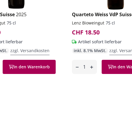
 Suisse
2025
Quarteto Weiss VdP Suis
gut
75 cl
Lenz Bioweingut
75 cl
0
CHF 18.50
ort lieferbar
Artikel sofort lieferbar
wSt.
zzgl. Versandkosten
inkl. 8.1% MwSt.
zzgl. Versa
Anzahl
In den Warenkorb
In den W
en
entfernen
hinzufügen