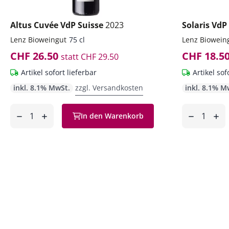
Altus Cuvée VdP Suisse
2023
Solaris VdP
Lenz Bioweingut
75 cl
Lenz Biowein
CHF 26.50
CHF 18.5
statt
CHF 29.50
Artikel sofort lieferbar
Artikel sof
inkl. 8.1% MwSt.
zzgl. Versandkosten
inkl. 8.1% M
Anzahl
Anzahl
In den Warenkorb
ntfernen
hinzufügen
entfernen
hinzufüg