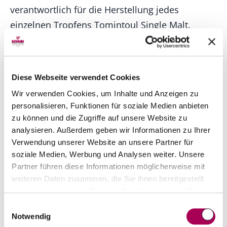
verantwortlich für die Herstellung jedes
einzelnen Tropfens Tomintoul Single Malt.
Dabei setzen sie auf traditionelle Methoden, die
seit Jahrhunderten überliefert sind, um eine
vielfältige Auswahl preisgekrönter Tomintoul
Diese Webseite verwendet Cookies
Single Malt Scotch Whiskys zu kreieren.
Wir verwenden Cookies, um Inhalte und Anzeigen zu
personalisieren, Funktionen für soziale Medien anbieten
zu können und die Zugriffe auf unsere Website zu
analysieren. Außerdem geben wir Informationen zu Ihrer
Top-Seller von Produzent
Verwendung unserer Website an unsere Partner für
soziale Medien, Werbung und Analysen weiter. Unsere
Partner führen diese Informationen möglicherweise mit
weiteren Daten zusammen, die Sie ihnen bereitgestellt
haben oder die sie im Rahmen Ihrer Nutzung der Dienste
gesammelt haben.
Einwilligungsauswahl
Notwendig