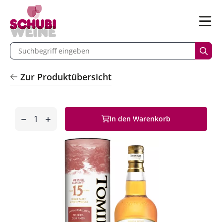
n
Menü
begriff eingeben
Such
Zur Produktübersicht
Anzahl
In den Warenkorb
entfernen
hinzufügen