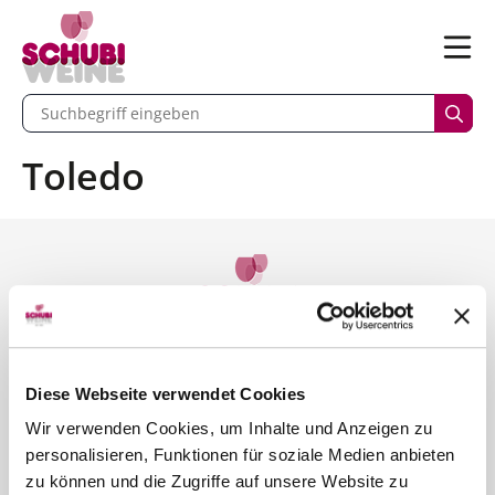
n
Menü
begriff eingeben
Such
Toledo
Kontakt
SCHUBI Weine
Bernstrasse 110
Diese Webseite verwendet Cookies
6003 Luzern
Wir verwenden Cookies, um Inhalte und Anzeigen zu
personalisieren, Funktionen für soziale Medien anbieten
Telefon 041 250 30 30
zu können und die Zugriffe auf unsere Website zu