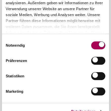
info@schubiweine.ch
analysieren. Außerdem geben wir Informationen zu Ihrer
Verwendung unserer Website an unsere Partner für
Kontaktformular
soziale Medien, Werbung und Analysen weiter. Unsere
Partner führen diese Informationen möglicherweise mit
Newsletter
weiteren Daten zusammen, die Sie ihnen bereitgestellt
haben oder die sie im Rahmen Ihrer Nutzung der Dienste
News und Sonderangebote in ihrer Mailbox
gesammelt haben.
Einwilligungsauswahl
Notwendig
Jetzt anmelden
Präferenzen
Welt der Weine
Jetzt entdecken und profitieren!
Statistiken
Aktionen
Marketing
Empfehlungen
Geschenkidee