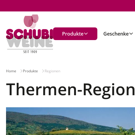
n
Produkte
Geschenke
Home
Produkte
Regionen
Thermen-Regio