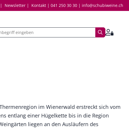
Newsletter
Kontakt
041 250 30 30
info@schubiweine.ch
Suchbegriff
Anmelde
Thermenregion im Wienerwald erstreckt sich vom
ns entlang einer Hügelkette bis in die Region
Weingärten liegen an den Ausläufern des