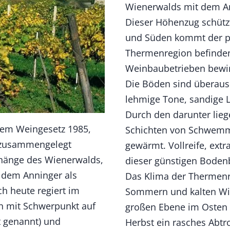
Wienerwalds mit dem An
Dieser Höhenzug schütz
und Süden kommt der pa
Thermenregion befinden
Weinbaubetrieben bewir
Die Böden sind überaus 
lehmige Tone, sandige 
Durch den darunter lieg
dem Weingesetz 1985,
Schichten von Schwemm
 zusammengelegt
gewärmt. Vollreife, ex
bhänge des Wienerwalds,
dieser günstigen Boden
 dem Anninger als
Das Klima der Thermenr
h heute regiert im
Sommern und kalten Win
n mit Schwerpunkt auf
großen Ebene im Osten
t genannt) und
Herbst ein rasches Abtr