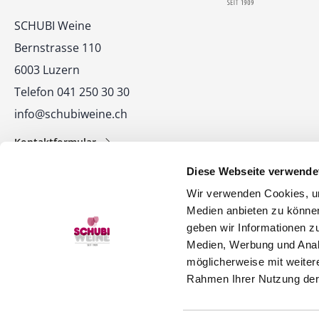
Kontakt
SCHUBI Weine
Bernstrasse 110
6003 Luzern
Telefon 041 250 30 30
info@schubiweine.ch
Kontaktformular
Diese Webseite verwende
Wir verwenden Cookies, um
Medien anbieten zu können
geben wir Informationen z
Medien, Werbung und Analy
© 2026 SCHUBI Weine AG
möglicherweise mit weiter
Rahmen Ihrer Nutzung der