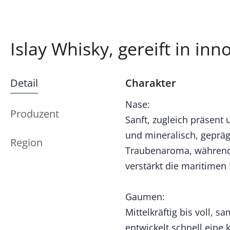
Islay Whisky, gereift in in
Detail
Charakter
Nase:
Produzent
Sanft, zugleich präsent 
und mineralisch, geprä
Region
Traubenaroma, während l
verstärkt die maritimen
Gaumen:
Mittelkräftig bis voll, 
entwickelt schnell eine 