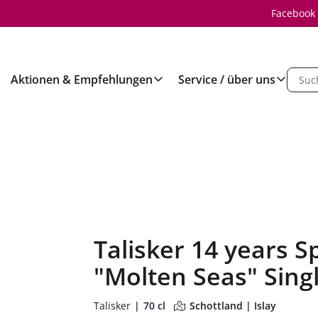
Facebook
Aktionen & Empfehlungen
Service / über uns
Talisker 14 years S
"Molten Seas" Sing
Talisker
70 cl
Schottland | Islay