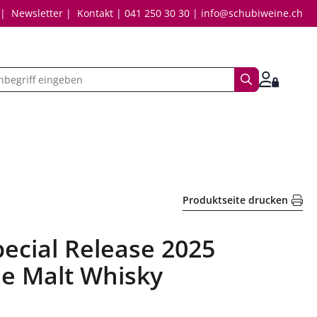
Newsletter
Kontakt
041 250 30 30
info@schubiweine.ch
Suchbegriff
Anmelde
Produktseite drucken
pecial Release 2025
le Malt Whisky