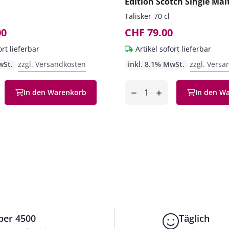
Edition Scotch Single Mal
Talisker
70 cl
00
CHF 79.00
ort lieferbar
Artikel sofort lieferbar
wSt.
zzgl. Versandkosten
inkl. 8.1% MwSt.
zzgl. Versa
Anzahl
In den Warenkorb
In den W
en
entfernen
hinzufügen
ber 4500
Täglich