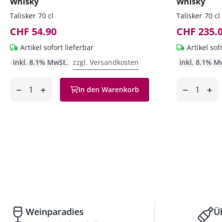
Whisky
Whisky
Talisker
70 cl
Talisker
70 cl
CHF 54.90
CHF 235.
Artikel sofort lieferbar
Artikel sof
inkl. 8.1% MwSt.
zzgl. Versandkosten
inkl. 8.1% M
Anzahl
Anzahl
In den Warenkorb
ntfernen
hinzufügen
entfernen
hinzufüg
Weinparadies
Ü