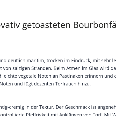
novativ getoasteten Bourbonf
und deutlich maritim, trocken im Eindruck, mit sehr l
gt von salzigen Stränden. Beim Atmen im Glas wird d
eichte vegetale Noten an Pastinaken erinnern und d
 Noten und fügt dezenten Torfrauch hinzu.
samtig-cremig in der Textur. Der Geschmack ist angene
kontrollierte Pfeffrigkeit mit Anklängen von Torf. Mit