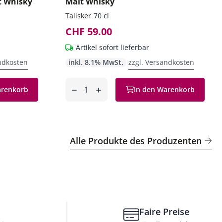
t Whisky
Malt Whisky
Talisker
70 cl
CHF 59.00
Artikel sofort lieferbar
ndkosten
inkl. 8.1% MwSt.
zzgl. Versandkosten
Anzahl
arenkorb
In den Warenkorb
entfernen
hinzufügen
Alle Produkte des Produzenten
Faire Preise