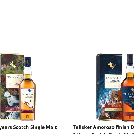
 years Scotch Single Malt
Talisker Amoroso finish Di