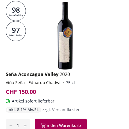
98
James Suckling
97
Robert Parker
Seña Aconcagua Valley
2020
Viña Seña - Eduardo Chadwick
75 cl
CHF 150.00
Artikel sofort lieferbar
inkl. 8.1% MwSt.
zzgl. Versandkosten
Anzahl
In den Warenkorb