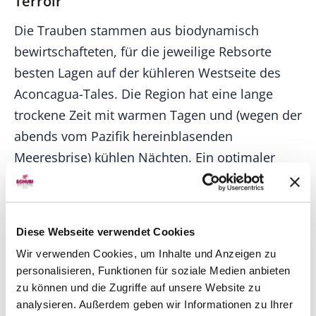
Terroir
Die Trauben stammen aus biodynamisch
bewirtschafteten, für die jeweilige Rebsorte
besten Lagen auf der kühleren Westseite des
Aconcagua-Tales. Die Region hat eine lange
trockene Zeit mit warmen Tagen und (wegen der
abends vom Pazifik hereinblasenden
Meeresbrise) kühlen Nächten. Ein optimaler
Standort für Cabernet Sauvignon, Syrah und
Carmenere.
Geschichte
Diese Webseite verwendet Cookies
Wir verwenden Cookies, um Inhalte und Anzeigen zu
Eduardo Chadwick, einer der angesehendsten
personalisieren, Funktionen für soziale Medien anbieten
Weinproduzenten Chiles, hat sich (mit
zu können und die Zugriffe auf unsere Website zu
Unterstützung von Robert Mondavi) mit diesem
analysieren. Außerdem geben wir Informationen zu Ihrer