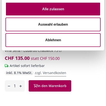
Alle zulassen
Auswahl erlauben
Ablehnen
Seña Aconcagua Valley
2019
Viña Seña - Eduardo Chadwick
75 cl
CHF 135.00
statt
CHF 150.00
Artikel sofort lieferbar
inkl. 8.1% MwSt.
zzgl. Versandkosten
Anzahl
In den Warenkorb
ntfernen
hinzufügen