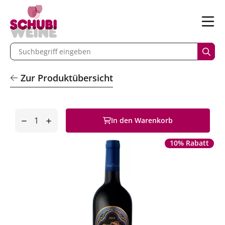
n
Menü
begriff eingeben
Such
Zur Produktübersicht
Anzahl
In den Warenkorb
entfernen
hinzufügen
10% Rabatt