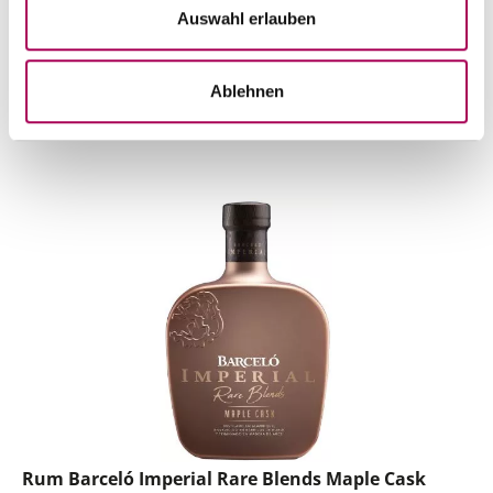
Artikel sofort lieferbar
Auswahl erlauben
inkl. 8.1% MwSt.
zzgl. Versandkosten
Anzahl
Ablehnen
In den Warenkorb
ntfernen
hinzufügen
Rum Barceló Imperial Rare Blends Maple Cask