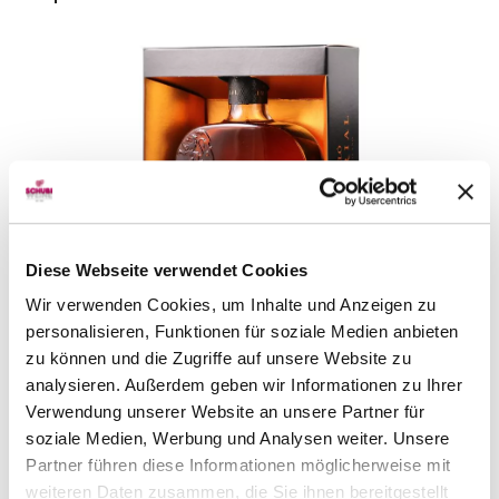
Diese Webseite verwendet Cookies
Wir verwenden Cookies, um Inhalte und Anzeigen zu
Rum Barceló Imperial
personalisieren, Funktionen für soziale Medien anbieten
Puerto Plata
70 cl
zu können und die Zugriffe auf unsere Website zu
CHF 43.00
analysieren. Außerdem geben wir Informationen zu Ihrer
Verwendung unserer Website an unsere Partner für
Artikel sofort lieferbar
soziale Medien, Werbung und Analysen weiter. Unsere
inkl. 8.1% MwSt.
zzgl. Versandkosten
Partner führen diese Informationen möglicherweise mit
weiteren Daten zusammen, die Sie ihnen bereitgestellt