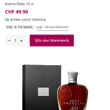
Puerto Plata
70 cl
CHF 49.90
Artikel sofort lieferbar
inkl. 8.1% MwSt.
zzgl. Versandkosten
Anzahl
In den Warenkorb
ntfernen
hinzufügen