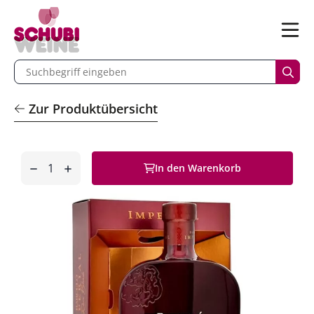
n
Menü
begriff eingeben
Such
Zur Produktübersicht
Anzahl
In den Warenkorb
entfernen
hinzufügen