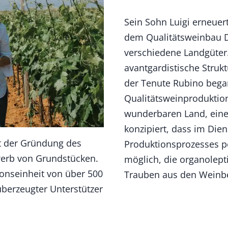
Sein Sohn Luigi erneuer
dem Qualitätsweinbau Di
verschiedene Landgüter.
avantgardistische Strukt
der Tenute Rubino beg
Qualitätsweinproduktio
wunderbaren Land, einen
konzipiert, dass im Dien
it der Gründung des
Produktionsprozesses pe
werb von Grundstücken.
möglich, die organolep
ionseinheit von über 500
Trauben aus den Weinbe
berzeugter Unterstützer