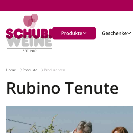
n
Produkte
Geschenke
Home
Produkte
Produzenten
Rubino Tenute