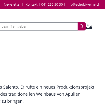
Newsletter
Kontakt
041 250 30 30
info@schubiweine.ch
Suchbegriff
Anmelde
s Salento. Er rufte ein neues Produktionsprojekt
des traditionellen Weinbaus von Apulien
 zu bringen.