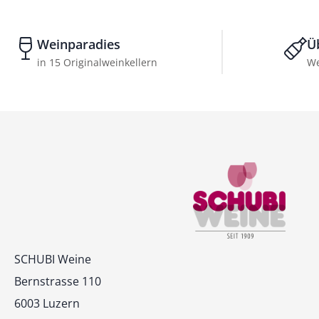
Weinparadies
Ü
in 15 Originalweinkellern
We
Kontakt
SCHUBI Weine
Bernstrasse 110
6003 Luzern