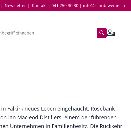
Newsletter
Kontakt
041 250 30 30
info@schubiweine.ch
Suchbegriff
Anmelde
n Falkirk neues Leben eingehaucht. Rosebank
von Ian Macleod Distillers, einem der führenden
hen Unternehmen in Familienbesitz. Die Rückkehr