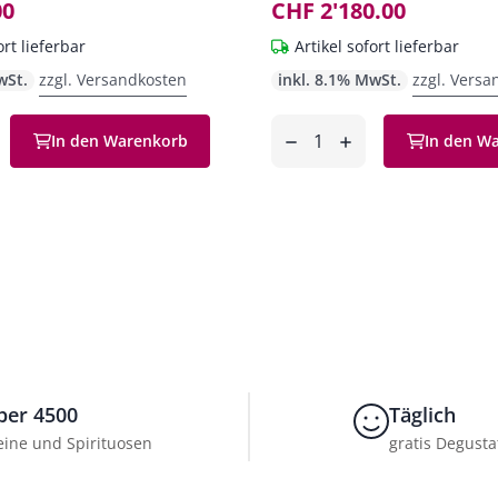
00
CHF 2'180.00
ort lieferbar
Artikel sofort lieferbar
wSt.
zzgl. Versandkosten
inkl. 8.1% MwSt.
zzgl. Versa
Anzahl
In den Warenkorb
In den W
en
entfernen
hinzufügen
ber 4500
Täglich
ine und Spirituosen
gratis Degusta