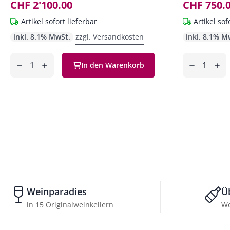
CHF 2'100.00
CHF 750.
Artikel sofort lieferbar
Artikel sof
inkl. 8.1% MwSt.
zzgl. Versandkosten
inkl. 8.1% M
Anzahl
Anzahl
In den Warenkorb
ntfernen
hinzufügen
entfernen
hinzufüg
Weinparadies
Ü
in 15 Originalweinkellern
We