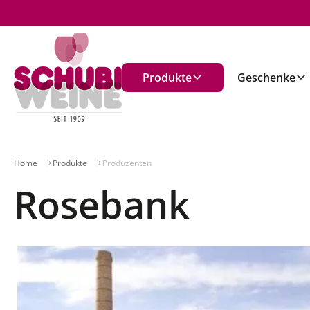
n
Produkte
Geschenke
Home
Produkte
Produzenten
Rosebank