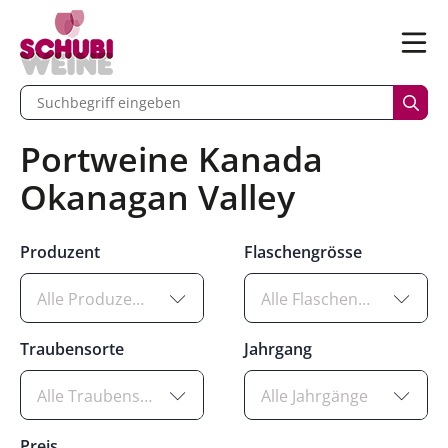
n
Menü
begriff eingeben
Such
Portweine Kanada
Okanagan Valley
Produzent
Flaschengrösse
Alle Produzenten
Alle Flaschengrössen
Traubensorte
Jahrgang
Alle Traubensorten
Alle Jahrgänge
Preis