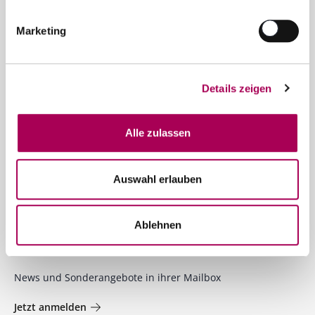
Marketing
Kontakt
SCHUBI Weine
Details zeigen
Bernstrasse 110
6003 Luzern
Alle zulassen
Telefon 041 250 30 30
info@schubiweine.ch
Auswahl erlauben
Kontaktformular
Ablehnen
Newsletter
News und Sonderangebote in ihrer Mailbox
Jetzt anmelden