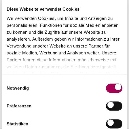
Diese Webseite verwendet Cookies
Burrowing Owl Winery - Coruja
Wir verwenden Cookies, um Inhalte und Anzeigen zu
Okanagan Valley
2019
personalisieren, Funktionen für soziale Medien anbieten
Burrowing Owl
50 cl
zu können und die Zugriffe auf unsere Website zu
analysieren. Außerdem geben wir Informationen zu Ihrer
CHF 39.00
Verwendung unserer Website an unsere Partner für
Artikel sofort lieferbar
soziale Medien, Werbung und Analysen weiter. Unsere
inkl. 8.1% MwSt.
zzgl. Versandkosten
Partner führen diese Informationen möglicherweise mit
weiteren Daten zusammen, die Sie ihnen bereitgestellt
Anzahl
haben oder die sie im Rahmen Ihrer Nutzung der Dienste
In den Warenkorb
ntfernen
hinzufügen
gesammelt haben.
Einwilligungsauswahl
Notwendig
Präferenzen
Statistiken