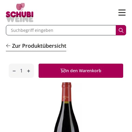
n
Menü
begriff eingeben
Such
Zur Produktübersicht
Anzahl
In den Warenkorb
entfernen
hinzufügen