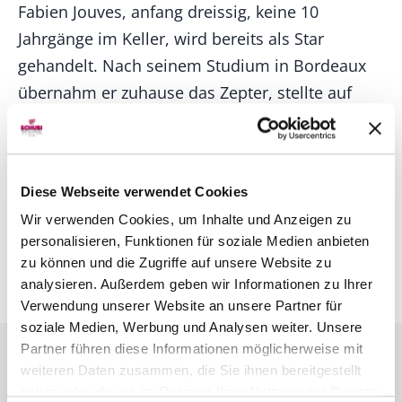
Fabien Jouves, anfang dreissig, keine 10
Jahrgänge im Keller, wird bereits als Star
gehandelt. Nach seinem Studium in Bordeaux
übernahm er zuhause das Zepter, stellte auf
Biodynamik um und ging zurück zu einer
tradionelleren, fruchtig-mineralischen Stilistik.
Zu Bordeaux-esque wurde die Stilistik im
Diese Webseite verwendet Cookies
Cahors in den letzten Jahren, die Weine verloren
Wir verwenden Cookies, um Inhalte und Anzeigen zu
an Identität. Der Erfolg liess nicht lange auf sich
personalisieren, Funktionen für soziale Medien anbieten
warten, die Böden und demzufolge auch die
zu können und die Zugriffe auf unsere Website zu
Weine, wurden von Jahr zu Jahr besser.
analysieren. Außerdem geben wir Informationen zu Ihrer
Verwendung unserer Website an unsere Partner für
soziale Medien, Werbung und Analysen weiter. Unsere
Partner führen diese Informationen möglicherweise mit
weiteren Daten zusammen, die Sie ihnen bereitgestellt
haben oder die sie im Rahmen Ihrer Nutzung der Dienste