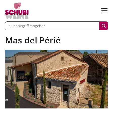
n
Menü
begriff eingeben
Such
Mas del Périé