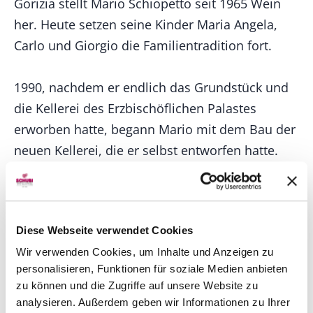
Gorizia stellt Mario Schiopetto seit 1965 Wein
her. Heute setzen seine Kinder Maria Angela,
Carlo und Giorgio die Familientradition fort.
1990, nachdem er endlich das Grundstück und
die Kellerei des Erzbischöflichen Palastes
erworben hatte, begann Mario mit dem Bau der
neuen Kellerei, die er selbst entworfen hatte.
Eine moderne Weinkellerei in menschlichem
Maßstab, die effizient und technologisch
Diese Webseite verwendet Cookies
fortschrittlich konzipiert ist, um nach der Pflege
Wir verwenden Cookies, um Inhalte und Anzeigen zu
der Weinberge den besten Ertrag an Trauben zu
personalisieren, Funktionen für soziale Medien anbieten
erzielen.
zu können und die Zugriffe auf unsere Website zu
analysieren. Außerdem geben wir Informationen zu Ihrer