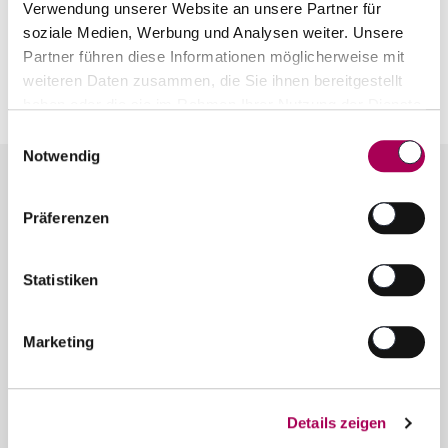
Das Gebäude wurde inmitten der Weinberge
Verwendung unserer Website an unsere Partner für
soziale Medien, Werbung und Analysen weiter. Unsere
errichtet und ist eines der wenigen auf der Welt,
Partner führen diese Informationen möglicherweise mit
das vollständig von seinen eigenen Weinbergen
weiteren Daten zusammen, die Sie ihnen bereitgestellt
umgeben ist.
haben oder die sie im Rahmen Ihrer Nutzung der Dienste
gesammelt haben.
Einwilligungsauswahl
Notwendig
Präferenzen
Kontakt
SCHUBI Weine
Statistiken
Bernstrasse 110
6003 Luzern
Marketing
Telefon 041 250 30 30
info@schubiweine.ch
Details zeigen
Kontaktformular