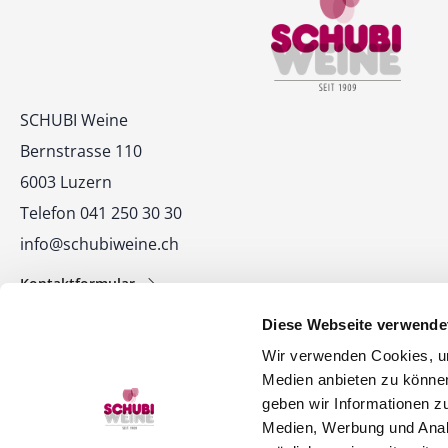
Kontakt
SCHUBI Weine
Bernstrasse 110
6003 Luzern
Telefon 041 250 30 30
info@schubiweine.ch
Kontaktformular
Diese Webseite verwende
Wir verwenden Cookies, um
Medien anbieten zu können
geben wir Informationen z
Medien, Werbung und Analy
© 2026 SCHUBI Weine AG