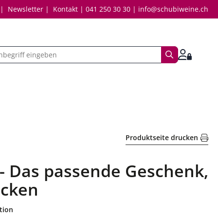
Newsletter
Kontakt
041 250 30 30
info@schubiweine.ch
Suchbegriff
Anmelde
Produktseite drucken
l - Das passende Geschenk,
ocken
tion